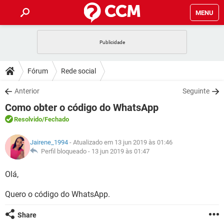
MENU
INÍCIO
JOGOS
WHATSAPP
DICAS
Fórum
Rede social
CELULAR
FACEBOOK
JOGOS
WHATSAPP
DOWNLOADS
Anterior
Seguinte
OUTLOOK
EXCEL
CELULAR
FACEBOOK
Como obter o código do WhatsApp
INSTAGRAM
JOGOS
GMAIL
WHATSAPP
FÓRUM
OUTLOOK
EXCEL
Resolvido
/Fechado
GUIA DE COMPRAS
CELULAR
FACEBOOK
INSTAGRAM
JOGOS
GMAIL
WHATSAPP
GLOSSÁRIO
OUTLOOK
Jairene_1994
- Atualizado em 13 jun 2019 às 01:46
EXCEL
GUIA DE COMPRAS
CELULAR
FACEBOOK
Perfil bloqueado -
13 jun 2019 às 01:47
INSTAGRAM
JOGOS
GMAIL
WHATSAPP
OUTLOOK
EXCEL
Olá,
GUIA DE COMPRAS
CELULAR
FACEBOOK
INSTAGRAM
GMAIL
Quero o código do WhatsApp.
OUTLOOK
EXCEL
GUIA DE COMPRAS
INSTAGRAM
GMAIL
Share