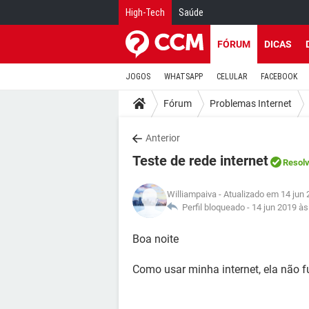
High-Tech
Saúde
FÓRUM
DICAS
JOGOS
WHATSAPP
CELULAR
FACEBOOK
Fórum
Problemas Internet
Anterior
Teste de rede internet
Resolv
Williampaiva
- Atualizado em 14 jun 
Perfil bloqueado -
14 jun 2019 às
Boa noite
Como usar minha internet, ela não f