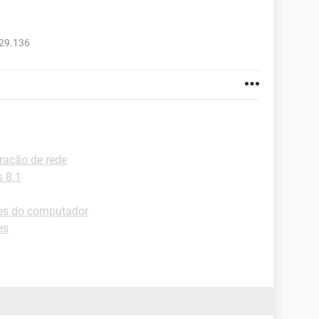
729.136
uração de rede
 8.1
tes do computador
es