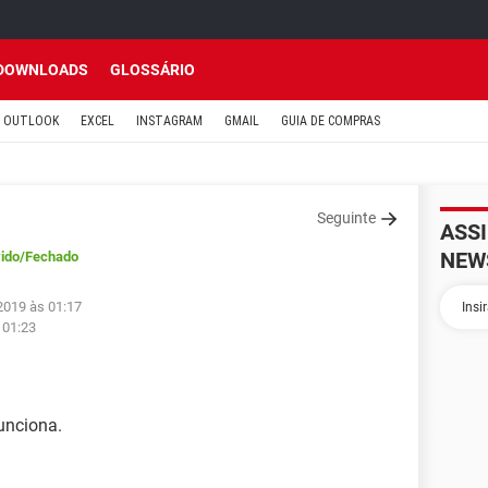
DOWNLOADS
GLOSSÁRIO
OUTLOOK
EXCEL
INSTAGRAM
GMAIL
GUIA DE COMPRAS
Seguinte
ASS
NEW
ido
/Fechado
2019 às 01:17
 01:23
unciona.