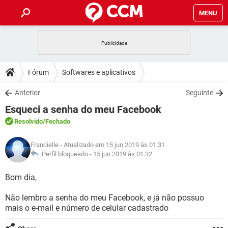
MENU
INÍCIO
JOGOS
WHATSAPP
DICAS
Fórum
Softwares e aplicativos
CELULAR
FACEBOOK
JOGOS
WHATSAPP
DOWNLOADS
Anterior
Seguinte
OUTLOOK
EXCEL
CELULAR
FACEBOOK
Esqueci a senha do meu Facebook
INSTAGRAM
JOGOS
GMAIL
WHATSAPP
FÓRUM
OUTLOOK
EXCEL
Resolvido
/Fechado
GUIA DE COMPRAS
CELULAR
FACEBOOK
INSTAGRAM
JOGOS
GMAIL
WHATSAPP
GLOSSÁRIO
OUTLOOK
Francielle
- Atualizado em 15 jun 2019 às 01:31
EXCEL
GUIA DE COMPRAS
CELULAR
FACEBOOK
Perfil bloqueado -
15 jun 2019 às 01:32
INSTAGRAM
JOGOS
GMAIL
WHATSAPP
OUTLOOK
EXCEL
Bom dia,
GUIA DE COMPRAS
CELULAR
FACEBOOK
INSTAGRAM
GMAIL
Não lembro a senha do meu Facebook, e já não possuo
OUTLOOK
EXCEL
GUIA DE COMPRAS
mais o e-mail e número de celular cadastrado
INSTAGRAM
GMAIL