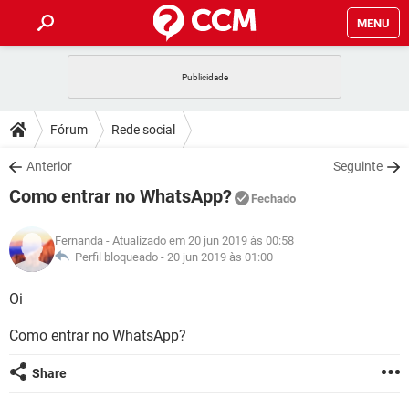
MENU
INÍCIO
JOGOS
WHATSAPP
DICAS
Fórum
Rede social
CELULAR
FACEBOOK
JOGOS
WHATSAPP
DOWNLOADS
Anterior
Seguinte
OUTLOOK
EXCEL
CELULAR
FACEBOOK
Como entrar no WhatsApp?
INSTAGRAM
JOGOS
GMAIL
WHATSAPP
Fechado
FÓRUM
OUTLOOK
EXCEL
GUIA DE COMPRAS
CELULAR
FACEBOOK
Fernanda
- Atualizado em 20 jun 2019 às 00:58
INSTAGRAM
JOGOS
GMAIL
WHATSAPP
GLOSSÁRIO
Perfil bloqueado -
20 jun 2019 às 01:00
OUTLOOK
EXCEL
GUIA DE COMPRAS
CELULAR
FACEBOOK
INSTAGRAM
JOGOS
GMAIL
WHATSAPP
Oi
OUTLOOK
EXCEL
GUIA DE COMPRAS
CELULAR
FACEBOOK
Como entrar no WhatsApp?
INSTAGRAM
GMAIL
OUTLOOK
EXCEL
GUIA DE COMPRAS
Share
INSTAGRAM
GMAIL