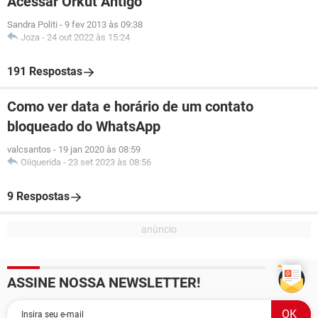
Acessar Orkut Antigo
Sandra Politi
-
9 fev 2013 às 09:38
Joza
-
24 out 2022 às 15:24
191 Respostas
Como ver data e horário de um contato
bloqueado do WhatsApp
valcsantos
-
19 jan 2020 às 08:59
Oiiquerida
-
23 set 2023 às 08:56
9 Respostas
ASSINE NOSSA NEWSLETTER!