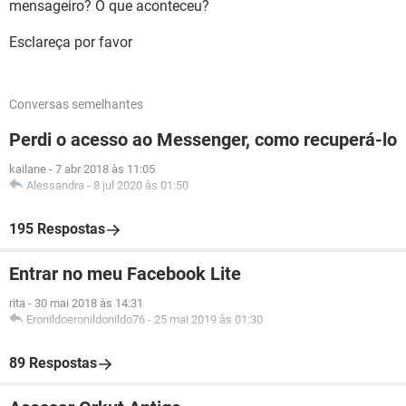
mensageiro? O que aconteceu?
Esclareça por favor
Conversas semelhantes
Perdi o acesso ao Messenger, como recuperá-lo
kailane
-
7 abr 2018 às 11:05
Alessandra
-
8 jul 2020 às 01:50
195 Respostas
Entrar no meu Facebook Lite
rita
-
30 mai 2018 às 14:31
Eronildoeronildonildo76
-
25 mai 2019 às 01:30
89 Respostas