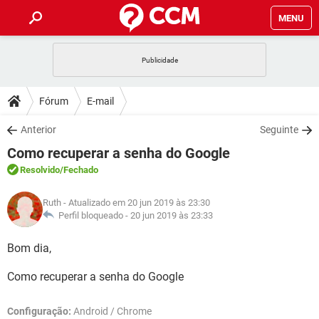
MENU
INÍCIO
JOGOS
WHATSAPP
DICAS
Fórum
E-mail
CELULAR
FACEBOOK
JOGOS
WHATSAPP
DOWNLOADS
Anterior
Seguinte
OUTLOOK
EXCEL
CELULAR
FACEBOOK
Como recuperar a senha do Google
INSTAGRAM
JOGOS
GMAIL
WHATSAPP
FÓRUM
OUTLOOK
EXCEL
Resolvido
/Fechado
GUIA DE COMPRAS
CELULAR
FACEBOOK
INSTAGRAM
JOGOS
GMAIL
WHATSAPP
GLOSSÁRIO
OUTLOOK
Ruth
- Atualizado em 20 jun 2019 às 23:30
EXCEL
GUIA DE COMPRAS
CELULAR
FACEBOOK
Perfil bloqueado -
20 jun 2019 às 23:33
INSTAGRAM
JOGOS
GMAIL
WHATSAPP
OUTLOOK
EXCEL
Bom dia,
GUIA DE COMPRAS
CELULAR
FACEBOOK
INSTAGRAM
GMAIL
Como recuperar a senha do Google
OUTLOOK
EXCEL
GUIA DE COMPRAS
INSTAGRAM
GMAIL
Configuração:
Android / Chrome