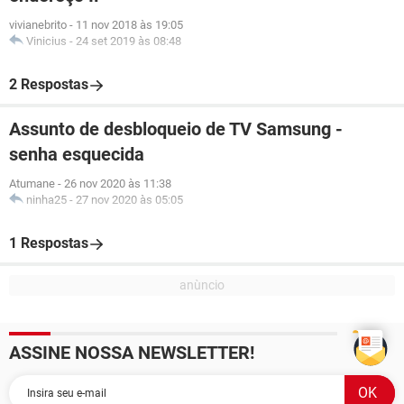
vivianebrito
-
11 nov 2018 às 19:05
Vinicius
-
24 set 2019 às 08:48
2 Respostas
Assunto de desbloqueio de TV Samsung -
senha esquecida
Atumane
-
26 nov 2020 às 11:38
ninha25
-
27 nov 2020 às 05:05
1 Respostas
ASSINE NOSSA NEWSLETTER!