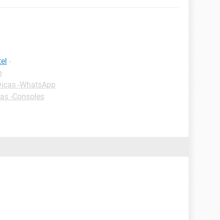
el
-
p
Dicas -WhatsApp
as -Consoles