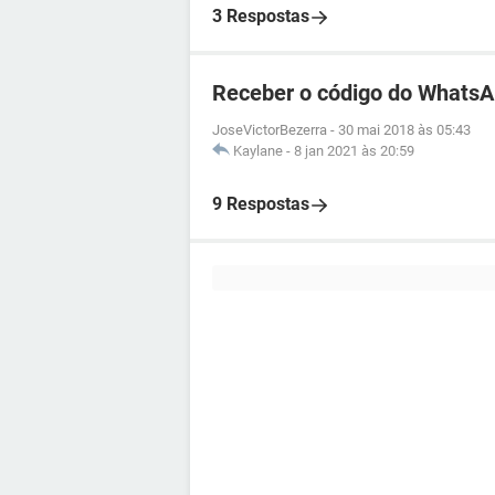
3 Respostas
Receber o código do WhatsA
JoseVictorBezerra
-
30 mai 2018 às 05:43
Kaylane
-
8 jan 2021 às 20:59
9 Respostas