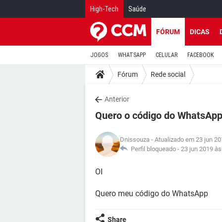
High-Tech
Saúde
FÓRUM
DICAS
JOGOS
WHATSAPP
CELULAR
FACEBOOK
Fórum
Rede social
Anterior
Quero o código do WhatsAp
Dnissouza
- Atualizado em 23 jun 20
Perfil bloqueado -
23 jun 2019 às
OI
Quero meu código do WhatsApp
Share