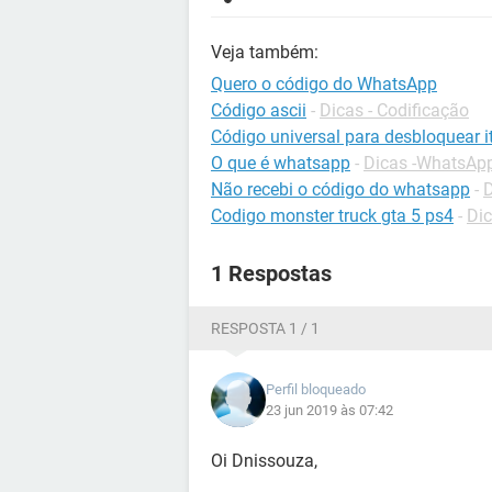
Veja também:
Quero o código do WhatsApp
Código ascii
-
Dicas - Codificação
Código universal para desbloquear it
O que é whatsapp
-
Dicas -WhatsAp
Não recebi o código do whatsapp
-
Codigo monster truck gta 5 ps4
-
Dic
1 Respostas
RESPOSTA 1 / 1
Perfil bloqueado
23 jun 2019 às 07:42
Oi Dnissouza,