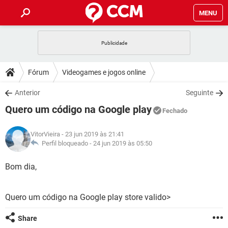
MENU
INÍCIO
JOGOS
WHATSAPP
DICAS
Fórum
Videogames e jogos online
CELULAR
FACEBOOK
JOGOS
WHATSAPP
DOWNLOADS
Anterior
Seguinte
OUTLOOK
EXCEL
CELULAR
FACEBOOK
Quero um código na Google play
INSTAGRAM
JOGOS
GMAIL
WHATSAPP
Fechado
FÓRUM
OUTLOOK
EXCEL
GUIA DE COMPRAS
CELULAR
FACEBOOK
VitorVieira
- 23 jun 2019 às 21:41
INSTAGRAM
JOGOS
GMAIL
WHATSAPP
GLOSSÁRIO
Perfil bloqueado -
24 jun 2019 às 05:50
OUTLOOK
EXCEL
GUIA DE COMPRAS
CELULAR
FACEBOOK
INSTAGRAM
JOGOS
GMAIL
WHATSAPP
Bom dia,
OUTLOOK
EXCEL
GUIA DE COMPRAS
CELULAR
FACEBOOK
INSTAGRAM
GMAIL
Quero um código na Google play store valido>
OUTLOOK
EXCEL
GUIA DE COMPRAS
INSTAGRAM
GMAIL
Share