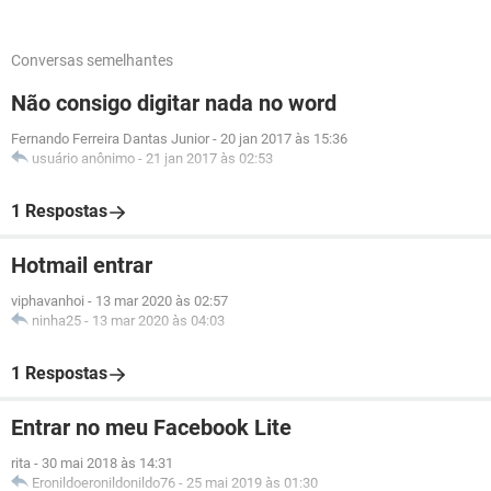
Conversas semelhantes
Não consigo digitar nada no word
Fernando Ferreira Dantas Junior
-
20 jan 2017 às 15:36
usuário anônimo
-
21 jan 2017 às 02:53
1 Respostas
Hotmail entrar
viphavanhoi
-
13 mar 2020 às 02:57
ninha25
-
13 mar 2020 às 04:03
1 Respostas
Entrar no meu Facebook Lite
rita
-
30 mai 2018 às 14:31
Eronildoeronildonildo76
-
25 mai 2019 às 01:30