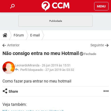
MENU
INÍCIO
JOGOS
WHATSAPP
DICAS
Fórum
E-mail
CELULAR
FACEBOOK
JOGOS
WHATSAPP
DOWNLOADS
Anterior
Seguinte
OUTLOOK
EXCEL
CELULAR
FACEBOOK
Não consigo entra no meu Hotmail
INSTAGRAM
JOGOS
GMAIL
WHATSAPP
Fechado
FÓRUM
OUTLOOK
EXCEL
GUIA DE COMPRAS
CELULAR
FACEBOOK
LeonardoMiranda
- 26 jun 2019 às 15:51
INSTAGRAM
JOGOS
GMAIL
WHATSAPP
GLOSSÁRIO
Perfil bloqueado -
27 jun 2019 às 03:32
OUTLOOK
EXCEL
GUIA DE COMPRAS
CELULAR
FACEBOOK
INSTAGRAM
JOGOS
GMAIL
WHATSAPP
Como fazer para entrar no meu hotmail
OUTLOOK
EXCEL
GUIA DE COMPRAS
CELULAR
FACEBOOK
Share
INSTAGRAM
GMAIL
OUTLOOK
EXCEL
GUIA DE COMPRAS
Veja também:
INSTAGRAM
GMAIL