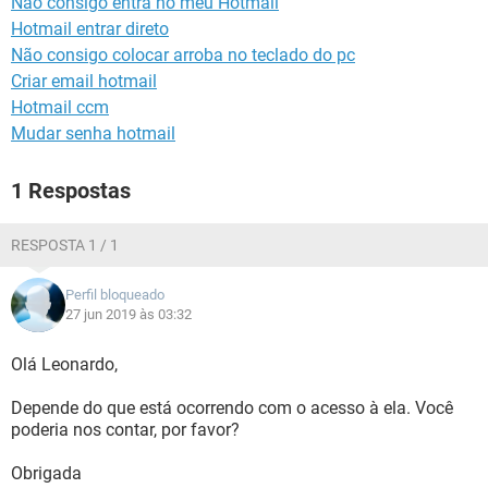
Não consigo entra no meu Hotmail
GUIA DE COMPRAS
Hotmail entrar direto
Não consigo colocar arroba no teclado do pc
Criar email hotmail
Hotmail ccm
Mudar senha hotmail
1 Respostas
RESPOSTA 1 / 1
Perfil bloqueado
27 jun 2019 às 03:32
Olá Leonardo,
Depende do que está ocorrendo com o acesso à ela. Você
poderia nos contar, por favor?
Obrigada