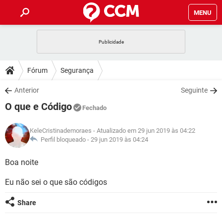
MENU
INÍCIO
JOGOS
WHATSAPP
DICAS
Fórum
Segurança
CELULAR
FACEBOOK
JOGOS
WHATSAPP
DOWNLOADS
Anterior
Seguinte
OUTLOOK
EXCEL
CELULAR
FACEBOOK
O que e Código
INSTAGRAM
JOGOS
GMAIL
WHATSAPP
Fechado
FÓRUM
OUTLOOK
EXCEL
GUIA DE COMPRAS
CELULAR
FACEBOOK
KeleCristinademoraes
- Atualizado em 29 jun 2019 às 04:22
INSTAGRAM
JOGOS
GMAIL
WHATSAPP
GLOSSÁRIO
Perfil bloqueado -
29 jun 2019 às 04:24
OUTLOOK
EXCEL
GUIA DE COMPRAS
CELULAR
FACEBOOK
INSTAGRAM
JOGOS
GMAIL
WHATSAPP
Boa noite
OUTLOOK
EXCEL
GUIA DE COMPRAS
CELULAR
FACEBOOK
Eu não sei o que são códigos
INSTAGRAM
GMAIL
OUTLOOK
EXCEL
GUIA DE COMPRAS
Share
INSTAGRAM
GMAIL