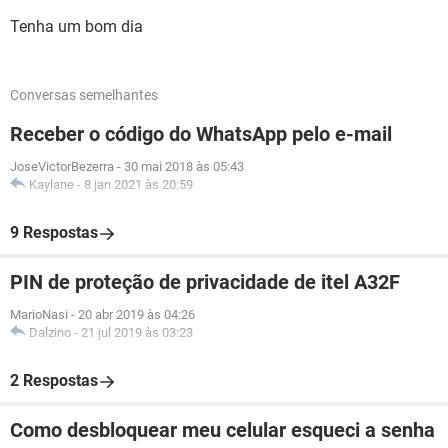
Tenha um bom dia
Conversas semelhantes
Receber o código do WhatsApp pelo e-mail
JoseVictorBezerra
-
30 mai 2018 às 05:43
Kaylane
-
8 jan 2021 às 20:59
9 Respostas
PIN de proteção de privacidade de itel A32F
MarioNasi
-
20 abr 2019 às 04:26
Dalzino
-
21 jul 2019 às 03:23
2 Respostas
Como desbloquear meu celular esqueci a senha