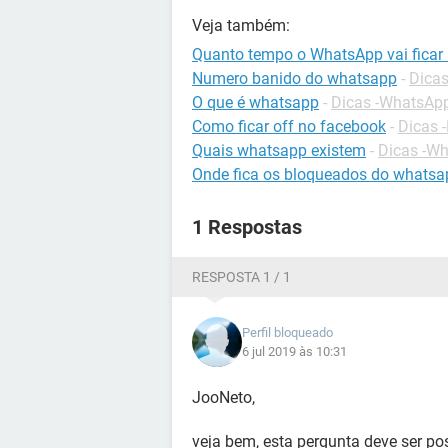
Veja também:
Quanto tempo o WhatsApp vai ficar
Numero banido do whatsapp
-
Dica
O que é whatsapp
-
Dicas -WhatsAp
Como ficar off no facebook
-
Dicas 
Quais whatsapp existem
-
Dicas -W
Onde fica os bloqueados do whatsa
1 Respostas
RESPOSTA 1 / 1
Perfil bloqueado
6 jul 2019 às 10:31
JooNeto,
veja bem, esta pergunta deve ser p