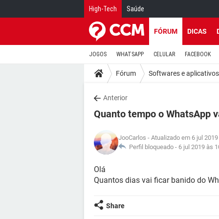
High-Tech
Saúde
FÓRUM
DICAS
JOGOS
WHATSAPP
CELULAR
FACEBOOK
Fórum
Softwares e aplicativos
Anterior
Quanto tempo o WhatsApp va
JooCarlos
- Atualizado em 6 jul 2019
Perfil bloqueado -
6 jul 2019 às 1
Olá
Quantos dias vai ficar banido do 
Share