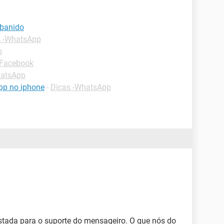
 banido
s -WhatsApp
p
-Facebook
hatsApp
pp no iphone
-
Dicas -WhatsApp
ostada para o suporte do mensageiro. O que nós do