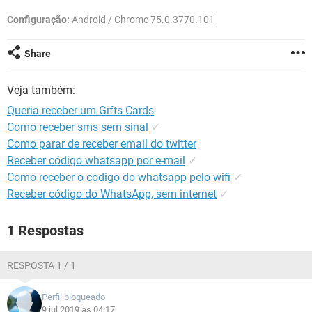
GUIA DE COMPRAS
Configuração:
Android / Chrome 75.0.3770.101
Share
Veja também:
Queria receber um Gifts Cards
Como receber sms sem sinal
✓
Como parar de receber email do twitter
Receber código whatsapp por e-mail
✓
Como receber o código do whatsapp pelo wifi
✓
Receber código do WhatsApp, sem internet
✓
1 Respostas
RESPOSTA 1 / 1
Perfil bloqueado
9 jul 2019 às 04:17