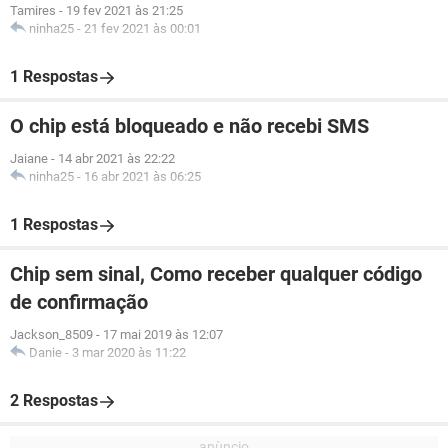
Tamires
-
19 fev 2021 às 21:25
ninha25
-
21 fev 2021 às 00:01
1 Respostas
O chip está bloqueado e não recebi SMS
Jaiane
-
14 abr 2021 às 22:22
ninha25
-
16 abr 2021 às 06:25
1 Respostas
Chip sem sinal, Como receber qualquer código
de confirmação
Jackson_8509
-
17 mai 2019 às 12:07
Danie
-
3 mar 2020 às 11:22
2 Respostas