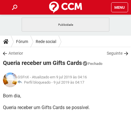
MENU
INÍCIO
JOGOS
WHATSAPP
DICAS
Fórum
Rede social
CELULAR
FACEBOOK
JOGOS
WHATSAPP
DOWNLOADS
Anterior
Seguinte
OUTLOOK
EXCEL
CELULAR
FACEBOOK
Queria receber um Gifts Cards
INSTAGRAM
JOGOS
GMAIL
WHATSAPP
Fechado
FÓRUM
OUTLOOK
EXCEL
GUIA DE COMPRAS
CELULAR
FACEBOOK
GSFnX
- Atualizado em 9 jul 2019 às 04:16
INSTAGRAM
JOGOS
GMAIL
WHATSAPP
GLOSSÁRIO
Perfil bloqueado -
9 jul 2019 às 04:17
OUTLOOK
EXCEL
GUIA DE COMPRAS
CELULAR
FACEBOOK
INSTAGRAM
JOGOS
GMAIL
WHATSAPP
Bom dia,
OUTLOOK
EXCEL
GUIA DE COMPRAS
CELULAR
FACEBOOK
Queria receber um Gifts Cards se possível.
INSTAGRAM
GMAIL
OUTLOOK
EXCEL
GUIA DE COMPRAS
INSTAGRAM
GMAIL