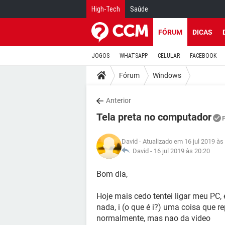
High-Tech
Saúde
FÓRUM
DICAS
JOGOS
WHATSAPP
CELULAR
FACEBOOK
Fórum
Windows
Anterior
Tela preta no computador
David
- Atualizado em 16 jul 2019 às
David -
16 jul 2019 às 20:20
Bom dia,
Hoje mais cedo tentei ligar meu PC, 
nada, i (o que é i?) uma coisa que re
normalmente, mas nao da video