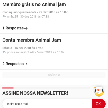
Membro grátis no Animal jam
macaquinhoquemeadota
-
29 dez 2018 às 15:07
ninha25
-
30 dez 2018 às 07:38
1 Respostas
Conta membra Animal Jam
rafaela
-
15 dez 2018 às 17:57
princesaninjafofa42
-
5 mar 2019 às 16:02
2 Respostas
ASSINE NOSSA NEWSLETTER!