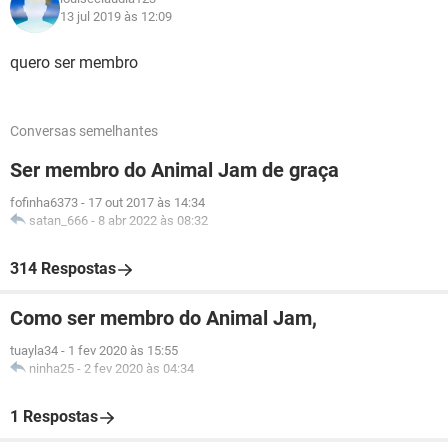
13 jul 2019 às 12:09
quero ser membro
Conversas semelhantes
Ser membro do Animal Jam de graça
fofinha6373
-
17 out 2017 às 14:34
satan_666
-
8 abr 2022 às 08:32
314 Respostas
Como ser membro do Animal Jam,
tuayla34
-
1 fev 2020 às 15:55
ninha25
-
2 fev 2020 às 04:34
1 Respostas