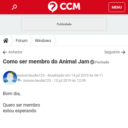
MENU
INÍCIO
JOGOS
WHATSAPP
DICAS
Fórum
Windows
CELULAR
FACEBOOK
JOGOS
WHATSAPP
DOWNLOADS
Anterior
Seguinte
OUTLOOK
EXCEL
CELULAR
FACEBOOK
Como ser membro do Animal Jam
INSTAGRAM
JOGOS
GMAIL
WHATSAPP
Fechado
FÓRUM
OUTLOOK
EXCEL
GUIA DE COMPRAS
CELULAR
FACEBOOK
louiseclaudia123
- Atualizado em 14 jul 2019 às 06:11
INSTAGRAM
JOGOS
GMAIL
WHATSAPP
GLOSSÁRIO
louiseclaudia123 -
13 jul 2019 às 12:09
OUTLOOK
EXCEL
GUIA DE COMPRAS
CELULAR
FACEBOOK
INSTAGRAM
JOGOS
GMAIL
WHATSAPP
Bom dia,
OUTLOOK
EXCEL
GUIA DE COMPRAS
CELULAR
FACEBOOK
Quero ser membro
INSTAGRAM
GMAIL
estou esperando
OUTLOOK
EXCEL
GUIA DE COMPRAS
INSTAGRAM
GMAIL