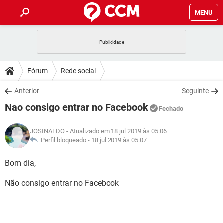
MENU
INÍCIO
JOGOS
WHATSAPP
DICAS
Fórum
Rede social
CELULAR
FACEBOOK
JOGOS
WHATSAPP
DOWNLOADS
Anterior
Seguinte
OUTLOOK
EXCEL
CELULAR
FACEBOOK
Nao consigo entrar no Facebook
INSTAGRAM
JOGOS
GMAIL
WHATSAPP
Fechado
FÓRUM
OUTLOOK
EXCEL
GUIA DE COMPRAS
CELULAR
FACEBOOK
JOSINALDO
- Atualizado em 18 jul 2019 às 05:06
INSTAGRAM
JOGOS
GMAIL
WHATSAPP
GLOSSÁRIO
Perfil bloqueado -
18 jul 2019 às 05:07
OUTLOOK
EXCEL
GUIA DE COMPRAS
CELULAR
FACEBOOK
INSTAGRAM
JOGOS
GMAIL
WHATSAPP
Bom dia,
OUTLOOK
EXCEL
GUIA DE COMPRAS
CELULAR
FACEBOOK
Não consigo entrar no Facebook
INSTAGRAM
GMAIL
OUTLOOK
EXCEL
GUIA DE COMPRAS
INSTAGRAM
GMAIL