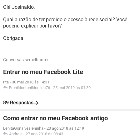
Olá Josinaldo,
Qual a razão de ter perdido o acesso à rede social? Você
poderia explicar por favor?
Obrigada
Conversas semelhantes
Entrar no meu Facebook Lite
rita
-
30 mai 2018 às 14:31
Eronildoeronildonildo76
-
25 mai 2019 às 01:30
89 Respostas
Como entrar no meu Facebook antigo
LenitaGonalvesleninha
-
23 ago 2018 às 12:19
Andreia
-
27 ago 2018 às 08:43