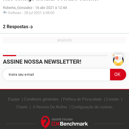
Roberta_Gonzalez
-
16 abr 2021 à 12:44
kinhoes
-
28 jul 2021 à 08:00
2 Respostas
ASSINE NOSSA NEWSLETTER!
Equipe
Conditions générales
Política de Privacidade
Contato
Charte
A Revista Da Mulher
Configuração de cookies