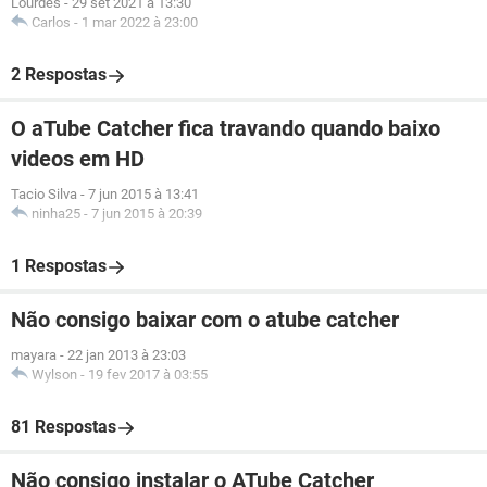
Lourdes
-
29 set 2021 à 13:30
Carlos
-
1 mar 2022 à 23:00
2 Respostas
O aTube Catcher fica travando quando baixo
videos em HD
Tacio Silva
-
7 jun 2015 à 13:41
ninha25
-
7 jun 2015 à 20:39
1 Respostas
Não consigo baixar com o atube catcher
mayara
-
22 jan 2013 à 23:03
Wylson
-
19 fev 2017 à 03:55
81 Respostas
Não consigo instalar o ATube Catcher