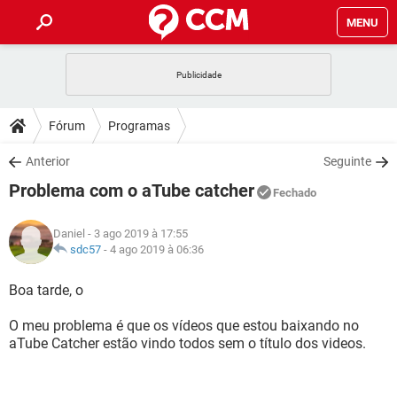
MENU
INÍCIO
JOGOS
WHATSAPP
DICAS
Fórum
Programas
CELULAR
FACEBOOK
JOGOS
WHATSAPP
DOWNLOADS
Anterior
Seguinte
OUTLOOK
EXCEL
CELULAR
FACEBOOK
Problema com o aTube catcher
INSTAGRAM
JOGOS
GMAIL
WHATSAPP
Fechado
FÓRUM
OUTLOOK
EXCEL
GUIA DE COMPRAS
CELULAR
FACEBOOK
Daniel
- 3 ago 2019 à 17:55
INSTAGRAM
JOGOS
GMAIL
WHATSAPP
GLOSSÁRIO
sdc57
-
4 ago 2019 à 06:36
OUTLOOK
EXCEL
GUIA DE COMPRAS
CELULAR
FACEBOOK
INSTAGRAM
JOGOS
GMAIL
WHATSAPP
Boa tarde, o
OUTLOOK
EXCEL
GUIA DE COMPRAS
CELULAR
FACEBOOK
O meu problema é que os vídeos que estou baixando no
INSTAGRAM
GMAIL
aTube Catcher estão vindo todos sem o título dos videos.
OUTLOOK
EXCEL
GUIA DE COMPRAS
INSTAGRAM
GMAIL