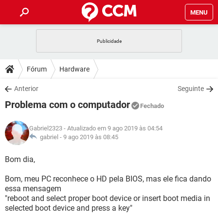
MENU
INÍCIO
JOGOS
WHATSAPP
DICAS
Fórum
Hardware
CELULAR
FACEBOOK
JOGOS
WHATSAPP
DOWNLOADS
Anterior
Seguinte
OUTLOOK
EXCEL
CELULAR
FACEBOOK
Problema com o computador
INSTAGRAM
JOGOS
GMAIL
WHATSAPP
Fechado
FÓRUM
OUTLOOK
EXCEL
GUIA DE COMPRAS
CELULAR
FACEBOOK
Gabriel2323
- Atualizado em 9 ago 2019 às 04:54
INSTAGRAM
JOGOS
GMAIL
WHATSAPP
GLOSSÁRIO
gabriel -
9 ago 2019 às 08:45
OUTLOOK
EXCEL
GUIA DE COMPRAS
CELULAR
FACEBOOK
INSTAGRAM
JOGOS
GMAIL
WHATSAPP
Bom dia,
OUTLOOK
EXCEL
GUIA DE COMPRAS
CELULAR
FACEBOOK
Bom, meu PC reconhece o HD pela BIOS, mas ele fica dando
INSTAGRAM
GMAIL
essa mensagem
OUTLOOK
EXCEL
GUIA DE COMPRAS
"reboot and select proper boot device or insert boot media in
INSTAGRAM
GMAIL
selected boot device and press a key"