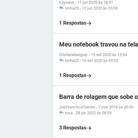
Kaysans
-
11 jun 2020 às 18:41
ninha25
-
12 jun 2020 às 03:38
1 Respostas
Meu notebook travou na tela
Cristianeberguer
-
15 set 2020 às 15:34
ninha25
-
16 set 2020 às 05:02
1 Respostas
Barra de rolagem que sobe 
JosFranciscoTorrres
-
7 mar 2018 às 20:30
rosa
-
28 jan 2022 às 08:59
3 Respostas