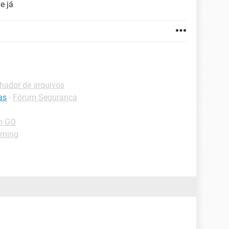
e já
hador de arquivos
as
-
Fórum Segurança
n GO
aming