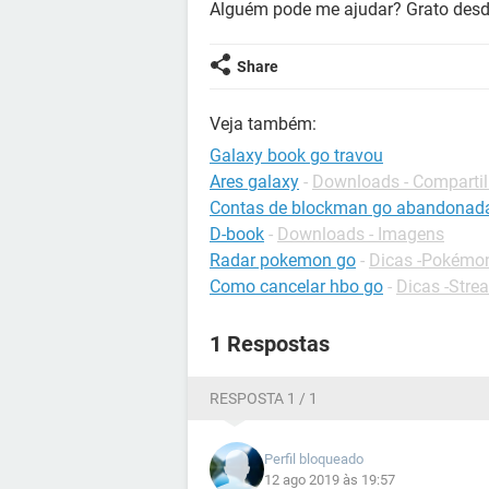
Alguém pode me ajudar? Grato desd
Share
Veja também:
Galaxy book go travou
Ares galaxy
-
Downloads - Compartil
Contas de blockman go abandonad
D-book
-
Downloads - Imagens
Radar pokemon go
-
Dicas -Pokémo
Como cancelar hbo go
-
Dicas -Stre
1 Respostas
RESPOSTA 1 / 1
Perfil bloqueado
12 ago 2019 às 19:57