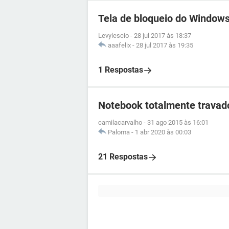
Tela de bloqueio do Windows
Levylescio
-
28 jul 2017 às 18:37
aaafelix
-
28 jul 2017 às 19:35
1 Respostas
Notebook totalmente travad
camilacarvalho
-
31 ago 2015 às 16:01
Paloma
-
1 abr 2020 às 00:03
21 Respostas