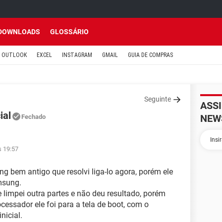
DOWNLOADS
GLOSSÁRIO
OUTLOOK
EXCEL
INSTAGRAM
GMAIL
GUIA DE COMPRAS
Seguinte
ASS
ial
NEW
Fechado
s 19:57
 bem antigo que resolvi liga-lo agora, porém ele
amsung.
e limpei outra partes e não deu resultado, porém
ocessador ele foi para a tela de boot, com o
nicial.