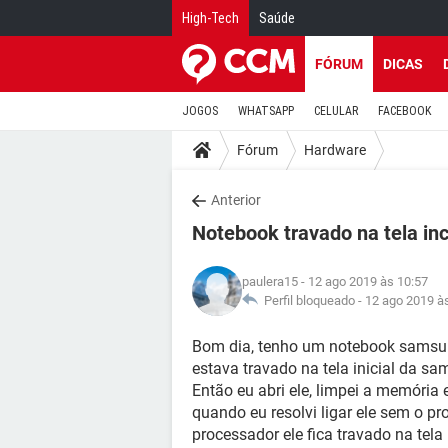
High-Tech
Saúde
FÓRUM
DICAS
JOGOS
WHATSAPP
CELULAR
FACEBOOK
Fórum
Hardware
Anterior
Notebook travado na tela inc
paulera15
- 12 ago 2019 às 10:57
Perfil bloqueado -
12 ago 2019 à
Bom dia, tenho um notebook samsung
estava travado na tela inicial da s
Então eu abri ele, limpei a memória 
quando eu resolvi ligar ele sem o pr
processador ele fica travado na tela i