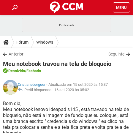
MENU
INÍCIO
JOGOS
WHATSAPP
DICAS
Fórum
Windows
CELULAR
FACEBOOK
JOGOS
WHATSAPP
DOWNLOADS
Anterior
Seguinte
OUTLOOK
EXCEL
CELULAR
FACEBOOK
Meu notebook travou na tela de bloqueio
INSTAGRAM
JOGOS
GMAIL
WHATSAPP
FÓRUM
OUTLOOK
EXCEL
Resolvido
/Fechado
GUIA DE COMPRAS
CELULAR
FACEBOOK
INSTAGRAM
JOGOS
GMAIL
WHATSAPP
GLOSSÁRIO
OUTLOOK
Cristianeberguer
- Atualizado em 15 set 2020 às 15:37
EXCEL
GUIA DE COMPRAS
CELULAR
FACEBOOK
Perfil bloqueado -
16 set 2020 às 05:02
INSTAGRAM
JOGOS
GMAIL
WHATSAPP
OUTLOOK
EXCEL
Bom dia,
GUIA DE COMPRAS
CELULAR
FACEBOOK
Meu notebook lenovo ideapad s145 , está travado na tela de
INSTAGRAM
GMAIL
bloqueio, não está a imagem de fundo que eu coloquei, está
OUTLOOK
EXCEL
GUIA DE COMPRAS
uma branca escrito " credenciais do windows " eu clico na
INSTAGRAM
GMAIL
tela pra colocar a senha e a tela fica preta e volta pra tela de