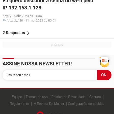
Eu quero descobrir a senha do wi-fi pelo
IP 192.168.1.128
Kayky
-
6 abr 2023 às 14:34
Vazluiz480
-
11 mai 2023 às 00:01
2 Respostas
ASSINE NOSSA NEWSLETTER!
Equipe
Termos de uso
Política de Privacidade
Contato
Regulamento
A Revista Da Mulher
Configuração de cookies