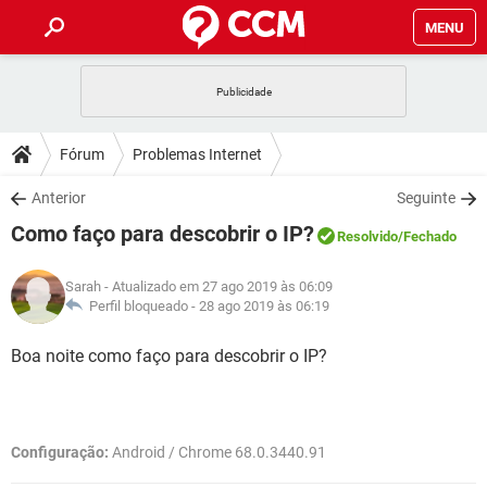
MENU
INÍCIO
JOGOS
WHATSAPP
DICAS
Fórum
Problemas Internet
CELULAR
FACEBOOK
JOGOS
WHATSAPP
DOWNLOADS
Anterior
Seguinte
OUTLOOK
EXCEL
CELULAR
FACEBOOK
Como faço para descobrir o IP?
INSTAGRAM
JOGOS
GMAIL
WHATSAPP
Resolvido
/Fechado
FÓRUM
OUTLOOK
EXCEL
GUIA DE COMPRAS
CELULAR
FACEBOOK
Sarah
- Atualizado em 27 ago 2019 às 06:09
INSTAGRAM
JOGOS
GMAIL
WHATSAPP
GLOSSÁRIO
Perfil bloqueado -
28 ago 2019 às 06:19
OUTLOOK
EXCEL
GUIA DE COMPRAS
CELULAR
FACEBOOK
INSTAGRAM
JOGOS
GMAIL
WHATSAPP
Boa noite como faço para descobrir o IP?
OUTLOOK
EXCEL
GUIA DE COMPRAS
CELULAR
FACEBOOK
INSTAGRAM
GMAIL
OUTLOOK
EXCEL
GUIA DE COMPRAS
Configuração:
Android / Chrome 68.0.3440.91
INSTAGRAM
GMAIL