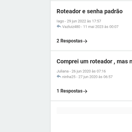
Roteador e senha padrão
Iago
-
29 jun 2022 às 17:57
Vazluiz480
-
11 mai 2023 às 00:07
2 Respostas
Comprei um roteador , mas n
Juliana
-
26 jun 2020 às 07:16
ninha25
-
27 jun 2020 às 06:57
1 Respostas