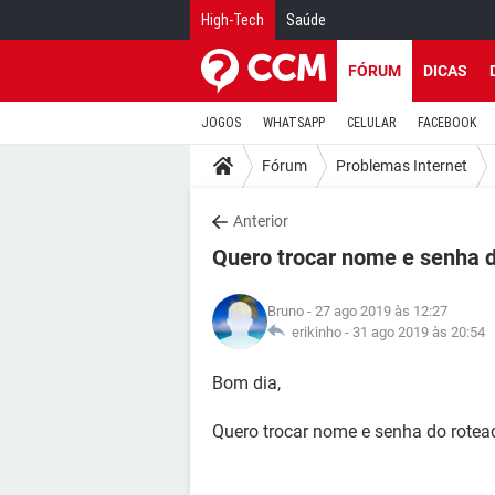
High-Tech
Saúde
FÓRUM
DICAS
JOGOS
WHATSAPP
CELULAR
FACEBOOK
Fórum
Problemas Internet
Anterior
Quero trocar nome e senha d
Bruno
- 27 ago 2019 às 12:27
erikinho -
31 ago 2019 às 20:54
Bom dia,
Quero trocar nome e senha do rotea