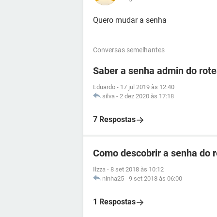
Quero mudar a senha
Conversas semelhantes
Saber a senha admin do ro
Eduardo
-
17 jul 2019 às 12:40
silva
-
2 dez 2020 às 17:18
7 Respostas
Como descobrir a senha do 
Ilzza
-
8 set 2018 às 10:12
ninha25
-
9 set 2018 às 06:00
1 Respostas