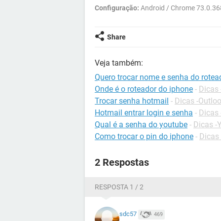
Configuração:
Android / Chrome 73.0.36
Share
Veja também:
Quero trocar nome e senha do rotea
Onde é o roteador do iphone
-
Dicas 
Trocar senha hotmail
-
Dicas -Outlo
Hotmail entrar login e senha
-
Dicas 
Qual é a senha do youtube
-
Dicas -
Como trocar o pin do iphone
-
Dicas
2 Respostas
RESPOSTA 1 / 2
sdc57
469