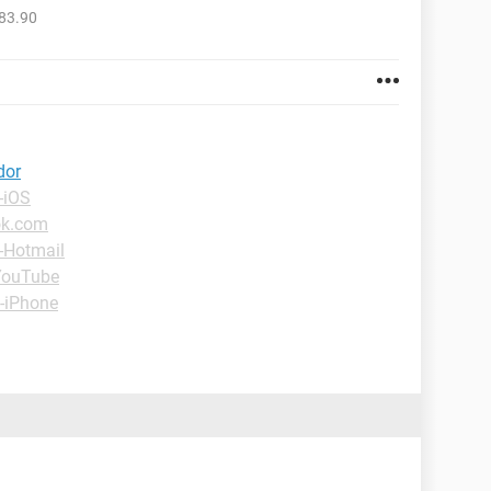
83.90
dor
-iOS
ok.com
-Hotmail
YouTube
 -iPhone