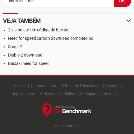
VEJA TAMBÉM
2 via boleto tim código de barras
Need for speed carbon download completo pc
Songr 2
Diablo 2 download
Baixaki need for speed
Equipe
Termos de uso
Política de Privacidade
Contato
Regulamento
A Revista Da Mulher
Configuração de cookies
saude.ccm.net