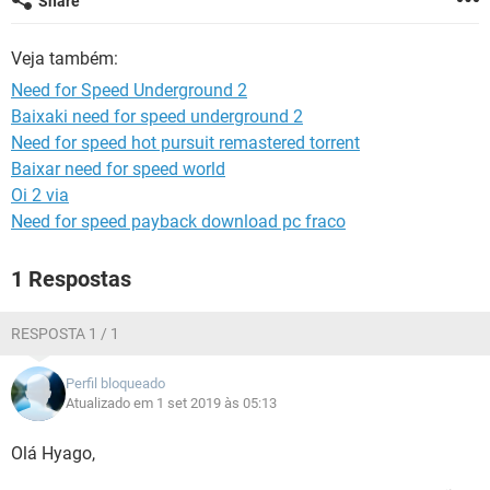
Share
GUIA DE COMPRAS
Veja também:
Need for Speed Underground 2
Baixaki need for speed underground 2
Need for speed hot pursuit remastered torrent
Baixar need for speed world
Oi 2 via
Need for speed payback download pc fraco
1 Respostas
RESPOSTA 1 / 1
Perfil bloqueado
Atualizado em 1 set 2019 às 05:13
Olá Hyago,