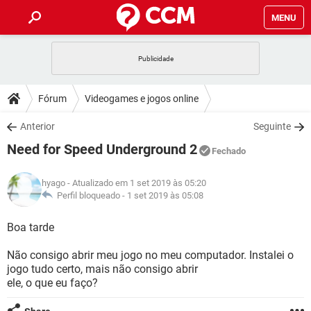
MENU
INÍCIO
JOGOS
WHATSAPP
DICAS
Fórum
Videogames e jogos online
CELULAR
FACEBOOK
JOGOS
WHATSAPP
DOWNLOADS
Anterior
Seguinte
OUTLOOK
EXCEL
CELULAR
FACEBOOK
Need for Speed Underground 2
INSTAGRAM
JOGOS
GMAIL
WHATSAPP
Fechado
FÓRUM
OUTLOOK
EXCEL
GUIA DE COMPRAS
CELULAR
FACEBOOK
hyago
- Atualizado em 1 set 2019 às 05:20
INSTAGRAM
JOGOS
GMAIL
WHATSAPP
GLOSSÁRIO
Perfil bloqueado -
1 set 2019 às 05:08
OUTLOOK
EXCEL
GUIA DE COMPRAS
CELULAR
FACEBOOK
INSTAGRAM
JOGOS
GMAIL
WHATSAPP
Boa tarde
OUTLOOK
EXCEL
GUIA DE COMPRAS
CELULAR
FACEBOOK
Não consigo abrir meu jogo no meu computador. Instalei o
INSTAGRAM
GMAIL
jogo tudo certo, mais não consigo abrir
OUTLOOK
EXCEL
GUIA DE COMPRAS
ele, o que eu faço?
INSTAGRAM
GMAIL