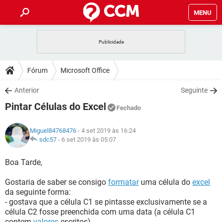
MENU
INÍCIO
JOGOS
WHATSAPP
DICAS
Fórum
Microsoft Office
CELULAR
FACEBOOK
JOGOS
WHATSAPP
DOWNLOADS
Anterior
Seguinte
OUTLOOK
EXCEL
CELULAR
FACEBOOK
Pintar Células do Excel
INSTAGRAM
JOGOS
GMAIL
WHATSAPP
Fechado
FÓRUM
OUTLOOK
EXCEL
GUIA DE COMPRAS
CELULAR
FACEBOOK
Miguel84768476
- 4 set 2019 às 16:24
INSTAGRAM
JOGOS
GMAIL
WHATSAPP
GLOSSÁRIO
sdc57
-
6 set 2019 às 05:07
OUTLOOK
EXCEL
GUIA DE COMPRAS
CELULAR
FACEBOOK
INSTAGRAM
JOGOS
GMAIL
WHATSAPP
Boa Tarde,
OUTLOOK
EXCEL
GUIA DE COMPRAS
CELULAR
FACEBOOK
Gostaria de saber se consigo
formatar
uma célula do
excel
INSTAGRAM
GMAIL
da seguinte forma:
OUTLOOK
EXCEL
GUIA DE COMPRAS
- gostava que a célula C1 se pintasse exclusivamente se a
INSTAGRAM
GMAIL
célula C2 fosse preenchida com uma data (a célula C1
contem
valores
escritos),