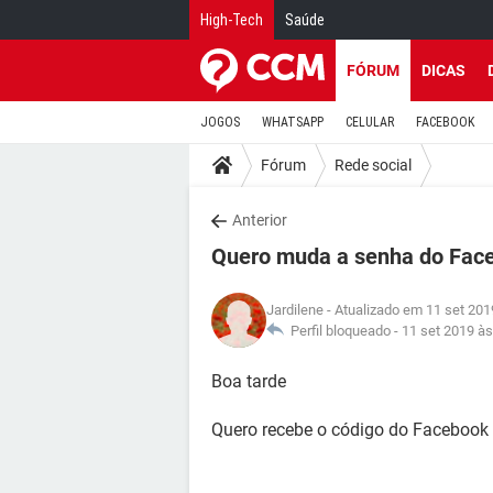
High-Tech
Saúde
FÓRUM
DICAS
JOGOS
WHATSAPP
CELULAR
FACEBOOK
Fórum
Rede social
Anterior
Quero muda a senha do Fac
Jardilene
- Atualizado em 11 set 201
Perfil bloqueado -
11 set 2019 às
Boa tarde
Quero recebe o código do Facebook