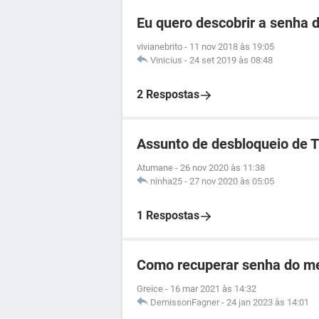
Eu quero descobrir a senha d
vivianebrito
-
11 nov 2018 às 19:05
Vinicius
-
24 set 2019 às 08:48
2 Respostas
Assunto de desbloqueio de 
Atumane
-
26 nov 2020 às 11:38
ninha25
-
27 nov 2020 às 05:05
1 Respostas
Como recuperar senha do me
Greice
-
16 mar 2021 às 14:32
DemissonFagner
-
24 jan 2023 às 14:01