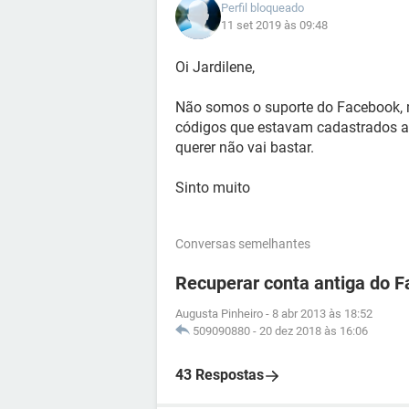
Perfil bloqueado
11 set 2019 às 09:48
Oi Jardilene,
Não somos o suporte do Facebook, m
códigos que estavam cadastrados ant
querer não vai bastar.
Sinto muito
Conversas semelhantes
Recuperar conta antiga do 
Augusta Pinheiro
-
8 abr 2013 às 18:52
509090880
-
20 dez 2018 às 16:06
43 Respostas