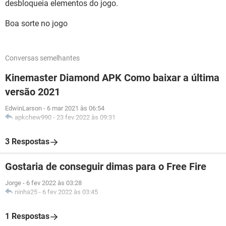
desbloqueia elementos do jogo.
Boa sorte no jogo
Conversas semelhantes
Kinemaster Diamond APK Como baixar a última
versão 2021
EdwinLarson
-
6 mar 2021 às 06:54
apkchew990
-
23 fev 2022 às 09:31
3 Respostas
Gostaria de conseguir dimas para o Free Fire
Jorge
-
6 fev 2022 às 03:28
ninha25
-
6 fev 2022 às 03:45
1 Respostas