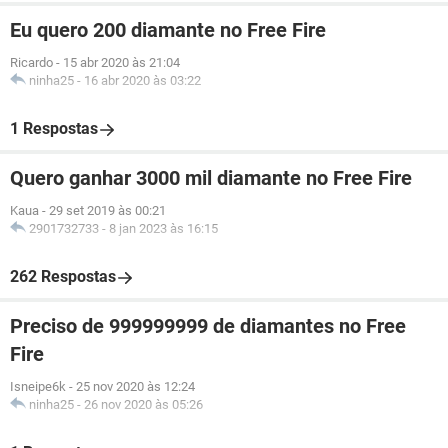
Eu quero 200 diamante no Free Fire
Ricardo
-
15 abr 2020 às 21:04
ninha25
-
16 abr 2020 às 03:22
1 Respostas
Quero ganhar 3000 mil diamante no Free Fire
Kaua
-
29 set 2019 às 00:21
2901732733
-
8 jan 2023 às 16:15
262 Respostas
Preciso de 999999999 de diamantes no Free
Fire
Isneipe6k
-
25 nov 2020 às 12:24
ninha25
-
26 nov 2020 às 05:26