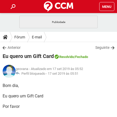
MENU
INÍCIO
JOGOS
WHATSAPP
DICAS
Fórum
E-mail
CELULAR
FACEBOOK
JOGOS
WHATSAPP
DOWNLOADS
Anterior
Seguinte
OUTLOOK
EXCEL
CELULAR
FACEBOOK
Eu quero um Gift Card
INSTAGRAM
JOGOS
GMAIL
WHATSAPP
Resolvido
/Fechado
FÓRUM
OUTLOOK
EXCEL
GUIA DE COMPRAS
CELULAR
FACEBOOK
geovana
- Atualizado em 17 set 2019 às 05:52
INSTAGRAM
JOGOS
GMAIL
WHATSAPP
GLOSSÁRIO
Perfil bloqueado -
17 set 2019 às 05:51
OUTLOOK
EXCEL
GUIA DE COMPRAS
CELULAR
FACEBOOK
INSTAGRAM
JOGOS
GMAIL
WHATSAPP
Bom dia,
OUTLOOK
EXCEL
GUIA DE COMPRAS
CELULAR
FACEBOOK
Eu quero um Gift Card
INSTAGRAM
GMAIL
OUTLOOK
EXCEL
GUIA DE COMPRAS
Por favor
INSTAGRAM
GMAIL