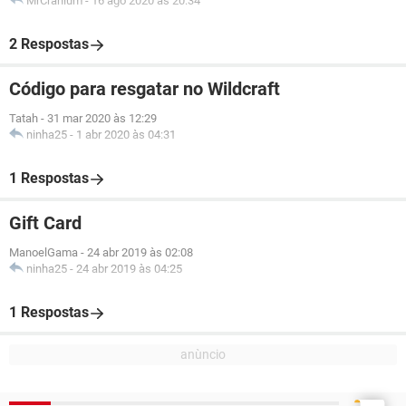
MrCranium
-
16 ago 2020 às 20:34
2 Respostas
Código para resgatar no Wildcraft
Tatah
-
31 mar 2020 às 12:29
ninha25
-
1 abr 2020 às 04:31
1 Respostas
Gift Card
ManoelGama
-
24 abr 2019 às 02:08
ninha25
-
24 abr 2019 às 04:25
1 Respostas