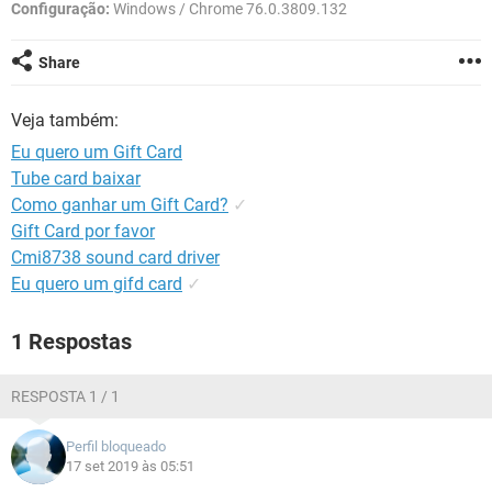
GUIA DE COMPRAS
Configuração:
Windows / Chrome 76.0.3809.132
Share
Veja também:
Eu quero um Gift Card
Tube card baixar
Como ganhar um Gift Card?
✓
Gift Card por favor
Cmi8738 sound card driver
Eu quero um gifd card
✓
1 Respostas
RESPOSTA 1 / 1
Perfil bloqueado
17 set 2019 às 05:51