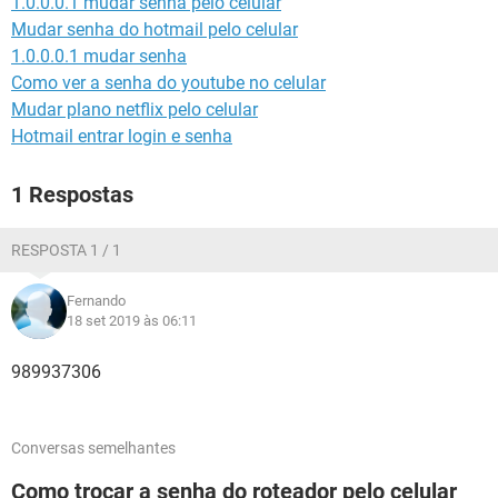
1.0.0.0.1 mudar senha pelo celular
GUIA DE COMPRAS
Mudar senha do hotmail pelo celular
1.0.0.0.1 mudar senha
Como ver a senha do youtube no celular
Mudar plano netflix pelo celular
Hotmail entrar login e senha
1 Respostas
RESPOSTA 1 / 1
Fernando
18 set 2019 às 06:11
989937306
Conversas semelhantes
Como trocar a senha do roteador pelo celular