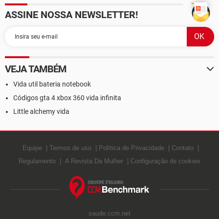
ASSINE NOSSA NEWSLETTER!
VEJA TAMBÉM
Vida util bateria notebook
Códigos gta 4 xbox 360 vida infinita
Little alchemy vida
Equipe
Termos de uso
Política de Privacidade
Contato
Regulamento
A Revista Da Mulher
Configuração de cookies
saude.ccm.net