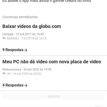
Eu adorei o App mais ainda n ganhei crédits do imvu
Conversas semelhantes
Baixar videos da globo.com
campojr
-
13 out 2017 às 16:45
MullerRJ
-
7 jul 2018 às 14:12
9 Respostas
Meu PC não dá video com nova placa de video
Mateussousa
-
30 abr 2022 às 19:56
JK
-
16 set 2023 às 20:53
4 Respostas