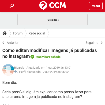
MENU
INÍCIO
JOGOS
WHATSAPP
DICAS
Fórum
Rede social
CELULAR
FACEBOOK
JOGOS
WHATSAPP
DOWNLOADS
Anterior
Seguinte
OUTLOOK
EXCEL
CELULAR
FACEBOOK
Como editar/modificar imagens já publicadas
INSTAGRAM
JOGOS
GMAIL
WHATSAPP
FÓRUM
OUTLOOK
EXCEL
no instagram
Resolvido
/Fechado
GUIA DE COMPRAS
CELULAR
FACEBOOK
INSTAGRAM
JOGOS
GMAIL
WHATSAPP
GLOSSÁRIO
OUTLOOK
EXCEL
Ricardo
- Atualizado em 1 out 2019 às 13:01
GUIA DE COMPRAS
CELULAR
FACEBOOK
Perfil bloqueado -
2 out 2019 às 06:02
INSTAGRAM
JOGOS
GMAIL
WHATSAPP
OUTLOOK
EXCEL
Bom dia,
GUIA DE COMPRAS
CELULAR
FACEBOOK
INSTAGRAM
GMAIL
OUTLOOK
EXCEL
Seria possível alguém explicar como posso fazer para
GUIA DE COMPRAS
alterar uma imagem já públicada no instagram?
INSTAGRAM
GMAIL