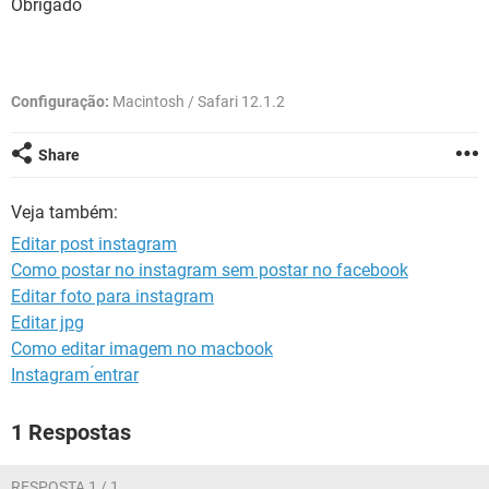
Obrigado
GUIA DE COMPRAS
Configuração:
Macintosh / Safari 12.1.2
Share
Veja também:
Editar post instagram
Como postar no instagram sem postar no facebook
Editar foto para instagram
Editar jpg
Como editar imagem no macbook
Instagram ́entrar
1 Respostas
RESPOSTA 1 / 1