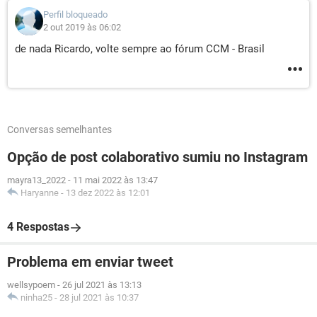
Perfil bloqueado
2 out 2019 às 06:02
de nada Ricardo, volte sempre ao fórum CCM - Brasil
Conversas semelhantes
Opção de post colaborativo sumiu no Instagram
mayra13_2022
-
11 mai 2022 às 13:47
Haryanne
-
13 dez 2022 às 12:01
4 Respostas
Problema em enviar tweet
wellsypoem
-
26 jul 2021 às 13:13
ninha25
-
28 jul 2021 às 10:37