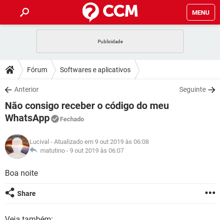
MENU
INÍCIO
JOGOS
WHATSAPP
DICAS
Fórum
Softwares e aplicativos
CELULAR
FACEBOOK
JOGOS
WHATSAPP
DOWNLOADS
Anterior
Seguinte
OUTLOOK
EXCEL
CELULAR
FACEBOOK
Não consigo receber o código do meu
INSTAGRAM
JOGOS
GMAIL
WHATSAPP
FÓRUM
OUTLOOK
EXCEL
WhatsApp
Fechado
GUIA DE COMPRAS
CELULAR
FACEBOOK
INSTAGRAM
JOGOS
GMAIL
WHATSAPP
GLOSSÁRIO
OUTLOOK
EXCEL
Lucival
- Atualizado em 9 out 2019 às 06:08
GUIA DE COMPRAS
CELULAR
FACEBOOK
matutino -
9 out 2019 às 06:07
INSTAGRAM
JOGOS
GMAIL
WHATSAPP
OUTLOOK
EXCEL
Boa noite
GUIA DE COMPRAS
CELULAR
FACEBOOK
INSTAGRAM
GMAIL
OUTLOOK
EXCEL
Share
GUIA DE COMPRAS
INSTAGRAM
GMAIL
Veja também: