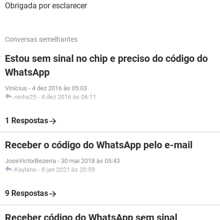
Obrigada por esclarecer
Conversas semelhantes
Estou sem sinal no chip e preciso do código do
WhatsApp
Vinicius
-
4 dez 2016 às 05:03
ninha25
-
4 dez 2016 às 06:11
1 Respostas
Receber o código do WhatsApp pelo e-mail
JoseVictorBezerra
-
30 mai 2018 às 05:43
Kaylane
-
8 jan 2021 às 20:59
9 Respostas
Receber código do WhatsApp sem sinal