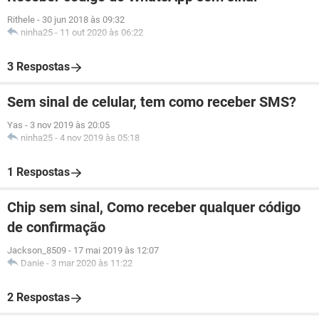
Rithele
-
30 jun 2018 às 09:32
ninha25
-
11 out 2020 às 06:22
3 Respostas
Sem sinal de celular, tem como receber SMS?
Yas
-
3 nov 2019 às 20:05
ninha25
-
4 nov 2019 às 05:18
1 Respostas
Chip sem sinal, Como receber qualquer código
de confirmação
Jackson_8509
-
17 mai 2019 às 12:07
Danie
-
3 mar 2020 às 11:22
2 Respostas