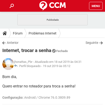
MENU
INÍCIO
JOGOS
WHATSAPP
DICAS
Fórum
Problemas Internet
CELULAR
FACEBOOK
JOGOS
WHATSAPP
DOWNLOADS
Anterior
Seguinte
OUTLOOK
EXCEL
CELULAR
FACEBOOK
Internet, trocar a senha
INSTAGRAM
JOGOS
GMAIL
WHATSAPP
Fechado
FÓRUM
OUTLOOK
EXCEL
GUIA DE COMPRAS
CELULAR
FACEBOOK
jhonattas_Pbr
- Atualizado em 18 out 2019 às 04:31
INSTAGRAM
JOGOS
GMAIL
WHATSAPP
GLOSSÁRIO
Perfil bloqueado -
19 out 2019 às 05:12
OUTLOOK
EXCEL
GUIA DE COMPRAS
CELULAR
FACEBOOK
INSTAGRAM
JOGOS
GMAIL
WHATSAPP
Bom dia,
OUTLOOK
EXCEL
GUIA DE COMPRAS
CELULAR
FACEBOOK
Quero entrar no roteador para troca a senha!
INSTAGRAM
GMAIL
OUTLOOK
EXCEL
GUIA DE COMPRAS
Configuração:
Android / Chrome 76.0.3809.89
INSTAGRAM
GMAIL