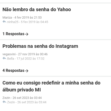
Não lembro da senha do Yahoo
Mariza
-
4 fev 2019 às 21:53
ninha25
-
5 fev 2019 às 04:45
1 Respostas
Problemas na senha do Instagram
vegasvini
-
27 nov 2019 às 00:46
Bella
-
17 jul 2022 às 17:32
4 Respostas
Como eu consigo redefinir a minha senha do
álbum privado MI
Zezin
-
26 set 2023 às 03:44
Zezin
-
26 set 2023 às 03:44