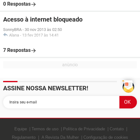
0 Respostas
Acesso à internet bloqueado
SonnyBRA
-
30 nov 2013 às 02:50
Alana
-
13 fev 2017 às 14:41
7 Respostas
ASSINE NOSSA NEWSLETTER!
Equipe
Termos de uso
Política de Privacidade
Contato
Regulamento
A Revista Da Mulher
Configuração de cookies