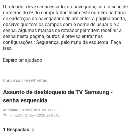
O roteador deve ser acessado, no navegador, com a série de
números do IP do computador. Insira este número na barra
de endereços do navegador e dê um enter. a página aberta,
observe que tem os campos com o nome de usuário e a
senha. Algumas marcas de roteador permitem redefinir a
senha nesta página, outros, é previso entrar nas
configurações : Segurança, pelo m,nu da esquerda. Faça
isso.
Espero ter ajudado
Conversas semelhantes
Assunto de desbloqueio de TV Samsung -
senha esquecida
Atumane
-
26 nov 2020 às 11:38
ninha25
-
27 nov 2020 às 05:05
1 Respostas