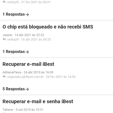
ninha25
-
21 fev 2021 às 00:01
1 Respostas
O chip está bloqueado e não recebi SMS
Jaiane
-
14 abr 2021 às 22:22
ninha25
-
16 abr 2021 às 06:25
1 Respostas
Recuperar e-mail iBest
AdrianaPaiva
-
24 abr 2019 às 16:09
originado.x@ibest.com.br
-
24 fev 2021 às 14:53
5 Respostas
Recuperar e-mail e senha iBest
Tatiane
-
5 out 2019 às 10:31