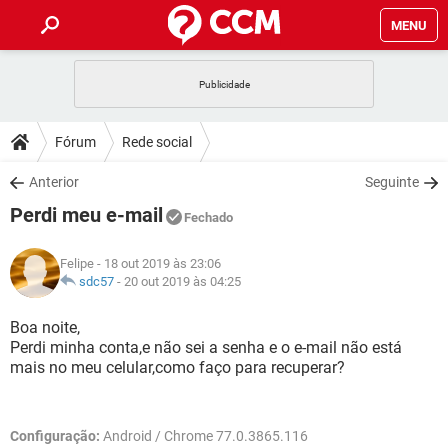
MENU
INÍCIO
JOGOS
WHATSAPP
DICAS
Fórum
Rede social
CELULAR
FACEBOOK
JOGOS
WHATSAPP
DOWNLOADS
Anterior
Seguinte
OUTLOOK
EXCEL
CELULAR
FACEBOOK
Perdi meu e-mail
INSTAGRAM
JOGOS
GMAIL
WHATSAPP
Fechado
FÓRUM
OUTLOOK
EXCEL
GUIA DE COMPRAS
CELULAR
FACEBOOK
Felipe
- 18 out 2019 às 23:06
INSTAGRAM
JOGOS
GMAIL
WHATSAPP
GLOSSÁRIO
sdc57
-
20 out 2019 às 04:25
OUTLOOK
EXCEL
GUIA DE COMPRAS
CELULAR
FACEBOOK
INSTAGRAM
JOGOS
GMAIL
WHATSAPP
Boa noite,
OUTLOOK
EXCEL
Perdi minha conta,e não sei a senha e o e-mail não está
GUIA DE COMPRAS
CELULAR
FACEBOOK
mais no meu celular,como faço para recuperar?
INSTAGRAM
GMAIL
OUTLOOK
EXCEL
GUIA DE COMPRAS
INSTAGRAM
GMAIL
Configuração:
Android / Chrome 77.0.3865.116