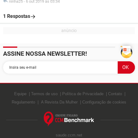
ninha25
-
6 out 2019 às 03:34
1 Respostas
ASSINE NOSSA NEWSLETTER!
Equipe
Termos de uso
Política de Privacidade
Contato
Regulamento
A Revista Da Mulher
Configuração de cookies
saude.ccm.net