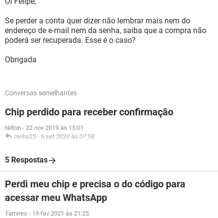
Oi Felipe,
Se perder a conta quer dizer não lembrar mais nem do
endereço de e-mail nem da senha, saiba que a compra não
poderá ser recuperada. Esse é o caso?
Obrigada
Conversas semelhantes
Chip perdido para receber confirmação
Nilton
-
22 nov 2019 às 15:01
ninha25
-
6 set 2020 às 07:58
5 Respostas
Perdi meu chip e precisa o do código para
acessar meu WhatsApp
Tamires
-
19 fev 2021 às 21:25