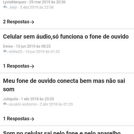
LyviaMarques
-
29 mar 2019 às 20:36
Jrjejr
-
5 dez 2019 às 22:58
2 Respostas
Celular sem áudio,só funciona o fone de ouvido
Deise
-
13 jun 2019 às 08:23
ninha25
-
14 jun 2019 às 01:32
1 Respostas
Meu fone de ouvido conecta bem mas não sai
som
Juliajulia
-
1 abr 2018 às 23:20
usuário anônimo
-
2 abr 2018 às 01:23
1 Respostas
Som no celular sai pelo fone e pelo aparelho