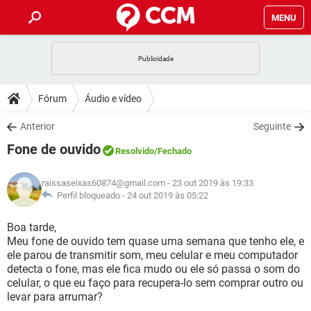
MENU
INÍCIO
JOGOS
WHATSAPP
DICAS
Fórum
Áudio e vídeo
CELULAR
FACEBOOK
JOGOS
WHATSAPP
DOWNLOADS
Anterior
Seguinte
OUTLOOK
EXCEL
CELULAR
FACEBOOK
Fone de ouvido
INSTAGRAM
JOGOS
GMAIL
WHATSAPP
Resolvido
/Fechado
FÓRUM
OUTLOOK
EXCEL
GUIA DE COMPRAS
CELULAR
FACEBOOK
raissaseixas60874@gmail.com
- 23 out 2019 às 19:33
INSTAGRAM
JOGOS
GMAIL
WHATSAPP
GLOSSÁRIO
Perfil bloqueado -
24 out 2019 às 05:22
OUTLOOK
EXCEL
GUIA DE COMPRAS
CELULAR
FACEBOOK
INSTAGRAM
JOGOS
GMAIL
WHATSAPP
Boa tarde,
OUTLOOK
EXCEL
Meu fone de ouvido tem quase uma semana que tenho ele, e
GUIA DE COMPRAS
CELULAR
FACEBOOK
ele parou de transmitir som, meu celular e meu computador
INSTAGRAM
GMAIL
detecta o fone, mas ele fica mudo ou ele só passa o som do
OUTLOOK
EXCEL
GUIA DE COMPRAS
celular, o que eu faço para recupera-lo sem comprar outro ou
INSTAGRAM
GMAIL
levar para arrumar?