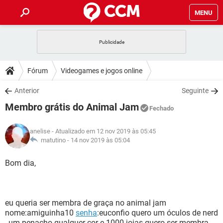
MENU
INÍCIO
JOGOS
WHATSAPP
DICAS
Fórum
Videogames e jogos online
CELULAR
FACEBOOK
JOGOS
WHATSAPP
DOWNLOADS
Anterior
Seguinte
OUTLOOK
EXCEL
CELULAR
FACEBOOK
Membro grátis do Animal Jam
INSTAGRAM
JOGOS
GMAIL
WHATSAPP
Fechado
FÓRUM
OUTLOOK
EXCEL
GUIA DE COMPRAS
CELULAR
FACEBOOK
anelise
- Atualizado em 12 nov 2019 às 05:45
INSTAGRAM
JOGOS
GMAIL
WHATSAPP
GLOSSÁRIO
matutino -
14 nov 2019 às 05:04
OUTLOOK
EXCEL
GUIA DE COMPRAS
CELULAR
FACEBOOK
INSTAGRAM
JOGOS
GMAIL
WHATSAPP
Bom dia,
OUTLOOK
EXCEL
GUIA DE COMPRAS
CELULAR
FACEBOOK
INSTAGRAM
GMAIL
OUTLOOK
EXCEL
GUIA DE COMPRAS
eu queria ser membra de graça no animal jam
INSTAGRAM
GMAIL
nome:amiguinha10
senha
:euconfio quero um óculos de nerd
, um penacho qualquer cor e 1000 joias quero ser membra