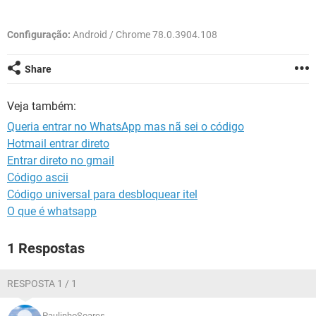
GUIA DE COMPRAS
Configuração:
Android / Chrome 78.0.3904.108
Share
Veja também:
Queria entrar no WhatsApp mas nã sei o código
Hotmail entrar direto
Entrar direto no gmail
Código ascii
Código universal para desbloquear itel
O que é whatsapp
1 Respostas
RESPOSTA 1 / 1
PaulinhoSoares