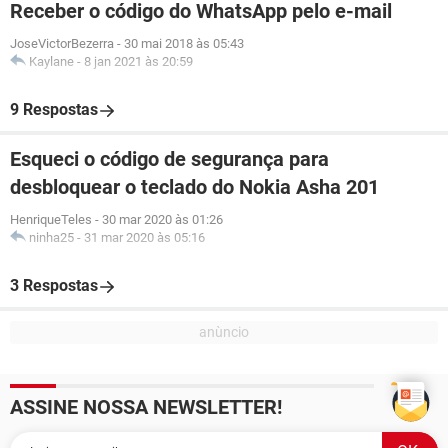
Receber o código do WhatsApp pelo e-mail
JoseVictorBezerra
-
30 mai 2018 às 05:43
Kaylane
-
8 jan 2021 às 20:59
9 Respostas
Esqueci o código de segurança para
desbloquear o teclado do Nokia Asha 201
HenriqueTeles
-
30 mar 2020 às 01:26
ninha25
-
31 mar 2020 às 05:16
3 Respostas
ASSINE NOSSA NEWSLETTER!