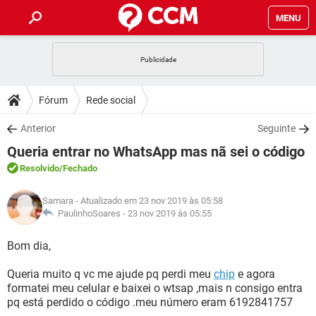
MENU
INÍCIO
JOGOS
WHATSAPP
DICAS
Fórum
Rede social
CELULAR
FACEBOOK
JOGOS
WHATSAPP
DOWNLOADS
Anterior
Seguinte
OUTLOOK
EXCEL
CELULAR
FACEBOOK
Queria entrar no WhatsApp mas nã sei o código
INSTAGRAM
JOGOS
GMAIL
WHATSAPP
FÓRUM
OUTLOOK
EXCEL
Resolvido
/Fechado
GUIA DE COMPRAS
CELULAR
FACEBOOK
INSTAGRAM
JOGOS
GMAIL
WHATSAPP
GLOSSÁRIO
OUTLOOK
Samara
- Atualizado em 23 nov 2019 às 05:58
EXCEL
GUIA DE COMPRAS
CELULAR
FACEBOOK
PaulinhoSoares -
23 nov 2019 às 05:55
INSTAGRAM
JOGOS
GMAIL
WHATSAPP
OUTLOOK
EXCEL
Bom dia,
GUIA DE COMPRAS
CELULAR
FACEBOOK
INSTAGRAM
GMAIL
Queria muito q vc me ajude pq perdi meu
OUTLOOK
EXCEL
chip
e agora
GUIA DE COMPRAS
formatei meu celular e baixei o wtsap ,mais n consigo entra
INSTAGRAM
GMAIL
pq está perdido o código .meu número eram 6192841757