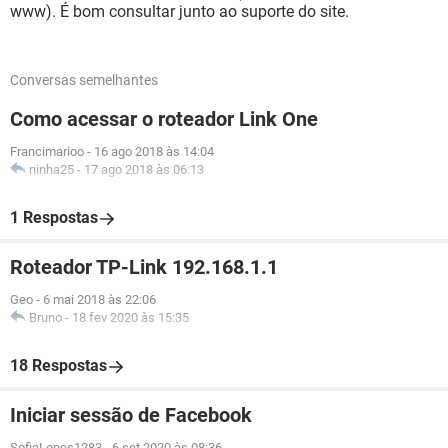
www). É bom consultar junto ao suporte do site.
Conversas semelhantes
Como acessar o roteador Link One
Francimarioo
-
16 ago 2018 às 14:04
ninha25
-
17 ago 2018 às 06:13
1 Respostas
Roteador TP-Link 192.168.1.1
Geo
-
6 mai 2018 às 22:06
Bruno
-
18 fev 2020 às 15:35
18 Respostas
Iniciar sessão de Facebook
SofiaLopes1283
-
6 set 2020 às 08:36