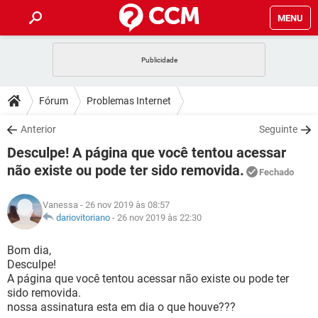
MENU
INÍCIO
JOGOS
WHATSAPP
DICAS
Fórum
Problemas Internet
CELULAR
FACEBOOK
JOGOS
WHATSAPP
DOWNLOADS
Anterior
Seguinte
OUTLOOK
EXCEL
CELULAR
FACEBOOK
Desculpe! A página que você tentou acessar
INSTAGRAM
JOGOS
GMAIL
WHATSAPP
FÓRUM
OUTLOOK
EXCEL
não existe ou pode ter sido removida.
Fechado
GUIA DE COMPRAS
CELULAR
FACEBOOK
INSTAGRAM
JOGOS
GMAIL
WHATSAPP
GLOSSÁRIO
OUTLOOK
EXCEL
Vanessa
- 26 nov 2019 às 08:57
GUIA DE COMPRAS
CELULAR
FACEBOOK
dariovitoriano
-
26 nov 2019 às 22:30
INSTAGRAM
JOGOS
GMAIL
WHATSAPP
OUTLOOK
EXCEL
Bom dia,
GUIA DE COMPRAS
CELULAR
FACEBOOK
INSTAGRAM
GMAIL
Desculpe!
OUTLOOK
EXCEL
A página que você tentou acessar não existe ou pode ter
GUIA DE COMPRAS
sido removida.
INSTAGRAM
GMAIL
nossa assinatura esta em dia o que houve???