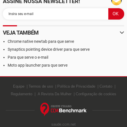
ASSINE NOSSA NEWSLETTER!
VEJA TAMBÉM
Chrome native newtab para que serve
Synaptics pointing device driver para que serve
Para que serve o e-mail
Moto app launcher para que serve
Equipe
Termos de uso
Política de Privacidade
Contato
Regulamento
A Revista Da Mulher
Configuração de cookies
saude.ccm.net