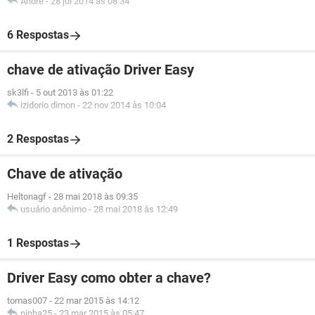
Andre
-
28 jul 2014 às 08:34
6 Respostas
chave de ativação Driver Easy
sk3lfi
-
5 out 2013 às 01:22
izidorio dimon
-
22 nov 2014 às 10:04
2 Respostas
Chave de ativação
Heltonagf
-
28 mai 2018 às 09:35
usuário anônimo
-
28 mai 2018 às 12:49
1 Respostas
Driver Easy como obter a chave?
tomas007
-
22 mar 2015 às 14:12
ninha25
-
23 mar 2015 às 05:47