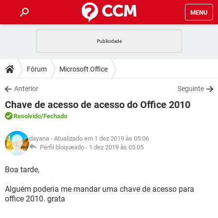
MENU
INÍCIO
JOGOS
WHATSAPP
DICAS
Fórum
Microsoft Office
CELULAR
FACEBOOK
JOGOS
WHATSAPP
DOWNLOADS
Anterior
Seguinte
OUTLOOK
EXCEL
CELULAR
FACEBOOK
Chave de acesso de acesso do Office 2010
INSTAGRAM
JOGOS
GMAIL
WHATSAPP
FÓRUM
OUTLOOK
EXCEL
Resolvido
/Fechado
GUIA DE COMPRAS
CELULAR
FACEBOOK
INSTAGRAM
JOGOS
GMAIL
WHATSAPP
GLOSSÁRIO
OUTLOOK
dayana
- Atualizado em 1 dez 2019 às 05:06
EXCEL
GUIA DE COMPRAS
CELULAR
FACEBOOK
Perfil bloqueado -
1 dez 2019 às 05:05
INSTAGRAM
JOGOS
GMAIL
WHATSAPP
OUTLOOK
EXCEL
Boa tarde,
GUIA DE COMPRAS
CELULAR
FACEBOOK
INSTAGRAM
GMAIL
Alguém poderia me mandar uma chave de acesso para
OUTLOOK
EXCEL
GUIA DE COMPRAS
office 2010. grata
INSTAGRAM
GMAIL