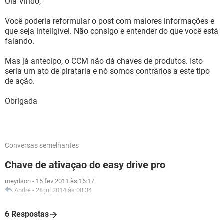
Olá Vindo,
Você poderia reformular o post com maiores informações e
que seja inteligível. Não consigo e entender do que você está
falando.
Mas já antecipo, o CCM não dá chaves de produtos. Isto
seria um ato de pirataria e nó somos contrários a este tipo
de ação.
Obrigada
Conversas semelhantes
Chave de ativaçao do easy drive pro
meydson
-
15 fev 2011 às 16:17
Andre
-
28 jul 2014 às 08:34
6 Respostas