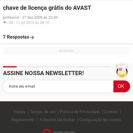
chave de licença grátis do AVAST
professor
-
27 dez 2009 às 22:09
Gil
-
11 jul 2010 às 09:10
7 Respostas
ASSINE NOSSA NEWSLETTER!
Equipe
Termos de uso
Política de Privacidade
Contato
Regulamento
A Revista Da Mulher
Configuração de cookies