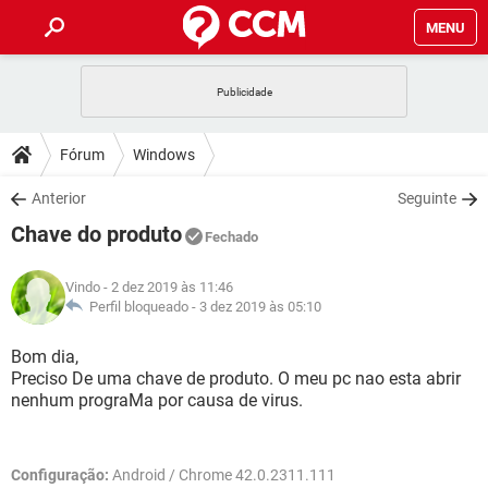
MENU
INÍCIO
JOGOS
WHATSAPP
DICAS
Fórum
Windows
CELULAR
FACEBOOK
JOGOS
WHATSAPP
DOWNLOADS
Anterior
Seguinte
OUTLOOK
EXCEL
CELULAR
FACEBOOK
Chave do produto
INSTAGRAM
JOGOS
GMAIL
WHATSAPP
Fechado
FÓRUM
OUTLOOK
EXCEL
GUIA DE COMPRAS
CELULAR
FACEBOOK
Vindo
- 2 dez 2019 às 11:46
INSTAGRAM
JOGOS
GMAIL
WHATSAPP
GLOSSÁRIO
Perfil bloqueado -
3 dez 2019 às 05:10
OUTLOOK
EXCEL
GUIA DE COMPRAS
CELULAR
FACEBOOK
INSTAGRAM
JOGOS
GMAIL
WHATSAPP
Bom dia,
OUTLOOK
EXCEL
Preciso De uma chave de produto. O meu pc nao esta abrir
GUIA DE COMPRAS
CELULAR
FACEBOOK
nenhum prograMa por causa de virus.
INSTAGRAM
GMAIL
OUTLOOK
EXCEL
GUIA DE COMPRAS
INSTAGRAM
GMAIL
Configuração:
Android / Chrome 42.0.2311.111