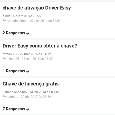
chave de ativação Driver Easy
sk3lfi
-
5 out 2013 às 01:22
izidorio dimon
-
22 nov 2014 às 10:04
2 Respostas
Driver Easy como obter a chave?
tomas007
-
22 mar 2015 às 14:12
ninha25
-
23 mar 2015 às 05:47
1 Respostas
Chave de lincença grátis
usuário anônimo
-
14 jan 2014 às 09:49
damiao
-
22 abr 2017 às 08:49
7 Respostas