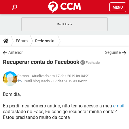
MENU
INÍCIO
JOGOS
WHATSAPP
DICAS
Fórum
Rede social
CELULAR
FACEBOOK
JOGOS
WHATSAPP
DOWNLOADS
Anterior
Seguinte
OUTLOOK
EXCEL
CELULAR
FACEBOOK
Recuperar conta do Facebook
INSTAGRAM
JOGOS
GMAIL
WHATSAPP
Fechado
FÓRUM
OUTLOOK
EXCEL
GUIA DE COMPRAS
CELULAR
FACEBOOK
Ramon
- Atualizado em 17 dez 2019 às 04:21
INSTAGRAM
JOGOS
GMAIL
WHATSAPP
GLOSSÁRIO
Perfil bloqueado -
17 dez 2019 às 04:22
OUTLOOK
EXCEL
GUIA DE COMPRAS
CELULAR
FACEBOOK
INSTAGRAM
JOGOS
GMAIL
WHATSAPP
Bom dia,
OUTLOOK
EXCEL
GUIA DE COMPRAS
CELULAR
FACEBOOK
Eu perdi meu número antigo, não tenho acesso a meu
email
INSTAGRAM
GMAIL
cadrastado no Face, Eu consigo recuperar minha conta?
OUTLOOK
EXCEL
GUIA DE COMPRAS
Estou precisando muito da conta
INSTAGRAM
GMAIL