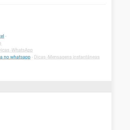
el
-
p
Dicas -WhatsApp
a no whatsapp
-
Dicas -Mensagens instantâneas