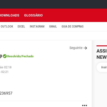
DOWNLOADS
GLOSSÁRIO
OUTLOOK
EXCEL
INSTAGRAM
GMAIL
GUIA DE COMPRAS
Seguinte
ASS
p
NEW
Resolvido
/Fechado
 às 02:18
s 02:21
9236957