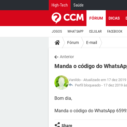
High-Tech
Saúde
FÓRUM
DICAS
JOGOS
WHATSAPP
CELULAR
FACEBOOK
Fórum
E-mail
Anterior
Manda o código do WhatsAp
Vanildo
- Atualizado em 17 dez 2019
Perfil bloqueado -
17 dez 2019 à
Bom dia,
Manda o código do WhatsApp 659
Share