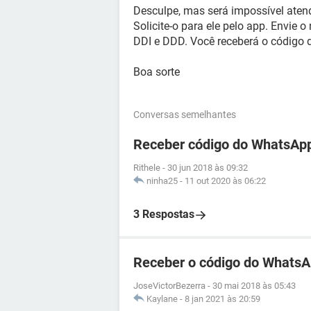
Desculpe, mas será impossível ate
Solicite-o para ele pelo app. Envie 
DDI e DDD. Você receberá o código d
Boa sorte
Conversas semelhantes
Receber código do WhatsApp
Rithele
-
30 jun 2018 às 09:32
ninha25
-
11 out 2020 às 06:22
3 Respostas
Receber o código do WhatsA
JoseVictorBezerra
-
30 mai 2018 às 05:43
Kaylane
-
8 jan 2021 às 20:59