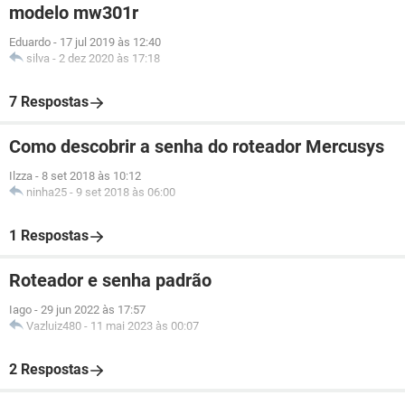
modelo mw301r
Eduardo
-
17 jul 2019 às 12:40
silva
-
2 dez 2020 às 17:18
7 Respostas
Como descobrir a senha do roteador Mercusys
Ilzza
-
8 set 2018 às 10:12
ninha25
-
9 set 2018 às 06:00
1 Respostas
Roteador e senha padrão
Iago
-
29 jun 2022 às 17:57
Vazluiz480
-
11 mai 2023 às 00:07
2 Respostas