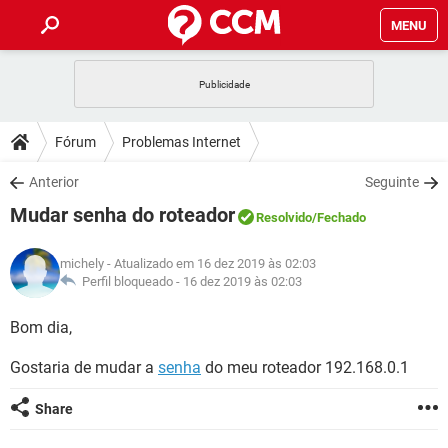
MENU
INÍCIO
JOGOS
WHATSAPP
DICAS
Fórum
Problemas Internet
CELULAR
FACEBOOK
JOGOS
WHATSAPP
DOWNLOADS
Anterior
Seguinte
OUTLOOK
EXCEL
CELULAR
FACEBOOK
Mudar senha do roteador
INSTAGRAM
JOGOS
GMAIL
WHATSAPP
Resolvido
/Fechado
FÓRUM
OUTLOOK
EXCEL
GUIA DE COMPRAS
CELULAR
FACEBOOK
michely
- Atualizado em 16 dez 2019 às 02:03
INSTAGRAM
JOGOS
GMAIL
WHATSAPP
GLOSSÁRIO
Perfil bloqueado -
16 dez 2019 às 02:03
OUTLOOK
EXCEL
GUIA DE COMPRAS
CELULAR
FACEBOOK
INSTAGRAM
JOGOS
GMAIL
WHATSAPP
Bom dia,
OUTLOOK
EXCEL
GUIA DE COMPRAS
CELULAR
FACEBOOK
Gostaria de mudar a
senha
do meu roteador 192.168.0.1
INSTAGRAM
GMAIL
OUTLOOK
EXCEL
GUIA DE COMPRAS
Share
INSTAGRAM
GMAIL