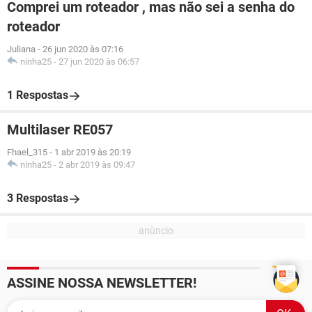
Comprei um roteador , mas não sei a senha do
roteador
Juliana
-
26 jun 2020 às 07:16
ninha25
-
27 jun 2020 às 06:57
1 Respostas
Multilaser RE057
Fhael_315
-
1 abr 2019 às 20:19
ninha25
-
2 abr 2019 às 09:47
3 Respostas
ASSINE NOSSA NEWSLETTER!