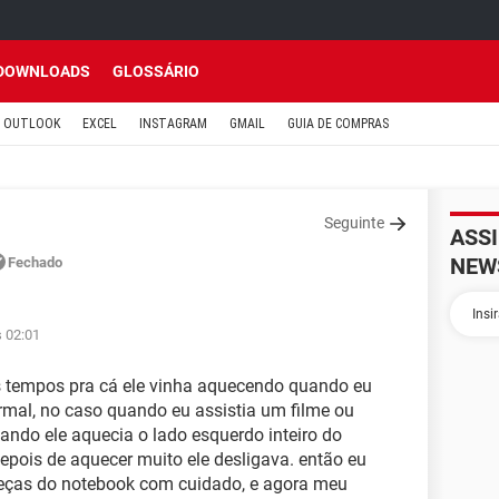
DOWNLOADS
GLOSSÁRIO
OUTLOOK
EXCEL
INSTAGRAM
GMAIL
GUIA DE COMPRAS
Seguinte
ASS
NEW
Fechado
s 02:01
s tempos pra cá ele vinha aquecendo quando eu
rmal, no caso quando eu assistia um filme ou
ndo ele aquecia o lado esquerdo inteiro do
epois de aquecer muito ele desligava. então eu
 peças do notebook com cuidado, e agora meu