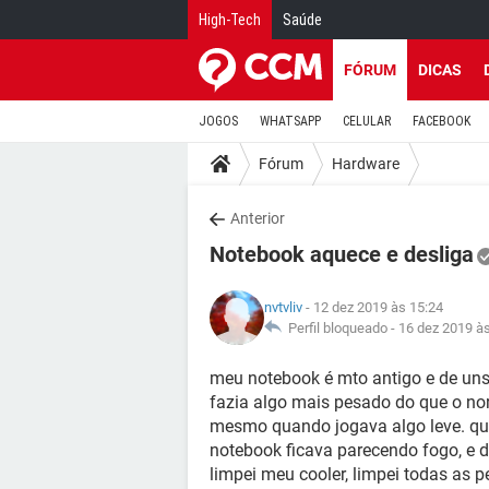
High-Tech
Saúde
FÓRUM
DICAS
JOGOS
WHATSAPP
CELULAR
FACEBOOK
Fórum
Hardware
Anterior
Notebook aquece e desliga
nvtvliv
- 12 dez 2019 às 15:24
Perfil bloqueado -
16 dez 2019 à
meu notebook é mto antigo e de un
fazia algo mais pesado do que o no
mesmo quando jogava algo leve. qua
notebook ficava parecendo fogo, e d
limpei meu cooler, limpei todas as