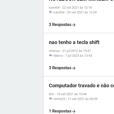
karol54
-
22 set 2021 às 12:16
karol54
-
29 set 2021 às 12:09
3 Respostas
nao tenho a tecla shift
vinicius
-
21 jul 2012 às 19:47
Marco
-
7 jul 2023 às 13:54
3 Respostas
Computador travado e não c
Eric
-
10 set 2021 às 10:44
ninha25
-
11 set 2021 às 06:09
1 Respostas