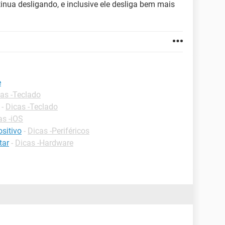
ua desligando, e inclusive ele desliga bem mais
e
as -Teclado
-
Dicas -Teclado
as -iOS
sitivo
-
Dicas -Periféricos
tar
-
Dicas -Hardware