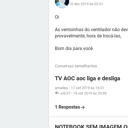
16 dez 2019 às 02:01
Oi
As ventoinhas do ventilador não de
provavelmente, hora de trocá-las,
Bom dia para você
Conversas semelhantes
TV AOC aoc liga e desliga
amadeu
-
17 set 2019 às 16:01
sdc57
-
18 set 2019 às 05:59
1 Respostas
NOTEBOOK SEM IMAGEM OU