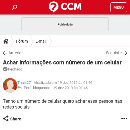
MENU
INÍCIO
JOGOS
WHATSAPP
DICAS
Fórum
E-mail
CELULAR
FACEBOOK
JOGOS
WHATSAPP
DOWNLOADS
Anterior
Seguinte
OUTLOOK
EXCEL
CELULAR
FACEBOOK
Achar informações com número de um celular
INSTAGRAM
JOGOS
GMAIL
WHATSAPP
FÓRUM
OUTLOOK
EXCEL
Fechado
GUIA DE COMPRAS
CELULAR
FACEBOOK
INSTAGRAM
JOGOS
GMAIL
WHATSAPP
GLOSSÁRIO
OUTLOOK
Thais27
- Atualizado em 19 dez 2019 às 01:46
EXCEL
GUIA DE COMPRAS
CELULAR
FACEBOOK
Perfil bloqueado -
19 dez 2019 às 01:46
INSTAGRAM
JOGOS
GMAIL
WHATSAPP
OUTLOOK
EXCEL
Tenho um número de celular quero achar essa pessoa nas
GUIA DE COMPRAS
CELULAR
FACEBOOK
redes sociais
INSTAGRAM
GMAIL
OUTLOOK
EXCEL
GUIA DE COMPRAS
Share
INSTAGRAM
GMAIL