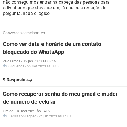
não conseguimos entrar na cabeça das pessoas para
adivinhar o que elas querem, já que pela redação da
pergunta, nada é lógico.
Conversas semelhantes
Como ver data e horário de um contato
bloqueado do WhatsApp
valcsantos
-
19 jan 2020 às 08:59
Oiiquerida
-
23 set 2023 às 08:56
9 Respostas
Como recuperar senha do meu gmail e mudei
de número de celular
Greice
-
16 mar 2021 às 14:32
DemissonFagner
-
24 jan 2023 às 14:01