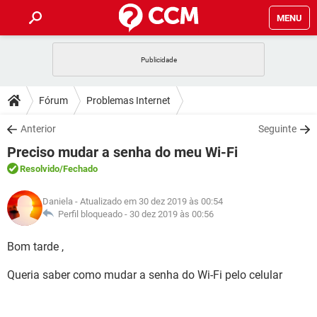
MENU
INÍCIO
JOGOS
WHATSAPP
DICAS
Fórum
Problemas Internet
CELULAR
FACEBOOK
JOGOS
WHATSAPP
DOWNLOADS
Anterior
Seguinte
OUTLOOK
EXCEL
CELULAR
FACEBOOK
Preciso mudar a senha do meu Wi-Fi
INSTAGRAM
JOGOS
GMAIL
WHATSAPP
FÓRUM
OUTLOOK
EXCEL
Resolvido
/Fechado
GUIA DE COMPRAS
CELULAR
FACEBOOK
INSTAGRAM
JOGOS
GMAIL
WHATSAPP
GLOSSÁRIO
OUTLOOK
Daniela
- Atualizado em 30 dez 2019 às 00:54
EXCEL
GUIA DE COMPRAS
CELULAR
FACEBOOK
Perfil bloqueado -
30 dez 2019 às 00:56
INSTAGRAM
JOGOS
GMAIL
WHATSAPP
OUTLOOK
EXCEL
Bom tarde ,
GUIA DE COMPRAS
CELULAR
FACEBOOK
INSTAGRAM
GMAIL
Queria saber como mudar a senha do Wi-Fi pelo celular
OUTLOOK
EXCEL
GUIA DE COMPRAS
INSTAGRAM
GMAIL