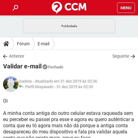
MENU
INÍCIO
JOGOS
WHATSAPP
DICAS
Fórum
E-mail
CELULAR
FACEBOOK
JOGOS
WHATSAPP
DOWNLOADS
Anterior
Seguinte
OUTLOOK
EXCEL
CELULAR
FACEBOOK
Validar e-mail
INSTAGRAM
JOGOS
GMAIL
WHATSAPP
Fechado
FÓRUM
OUTLOOK
EXCEL
GUIA DE COMPRAS
CELULAR
FACEBOOK
Isadora
- Atualizado em 31 dez 2019 às 02:36
INSTAGRAM
JOGOS
GMAIL
WHATSAPP
GLOSSÁRIO
Perfil bloqueado -
31 dez 2019 às 02:35
OUTLOOK
EXCEL
GUIA DE COMPRAS
CELULAR
FACEBOOK
INSTAGRAM
JOGOS
GMAIL
WHATSAPP
Oi
OUTLOOK
EXCEL
GUIA DE COMPRAS
CELULAR
FACEBOOK
A minha conta antiga do outro celular estava raqueada sem
INSTAGRAM
GMAIL
eu perceber eu passei pra esse e agora eu quero autênticar a
OUTLOOK
EXCEL
GUIA DE COMPRAS
conta que eu tô agora mais não dá porque a antiga conta
INSTAGRAM
GMAIL
desapareceu do meu dispositivo e fala pra validar aquela
conta que não existe mais ,oque eu faço