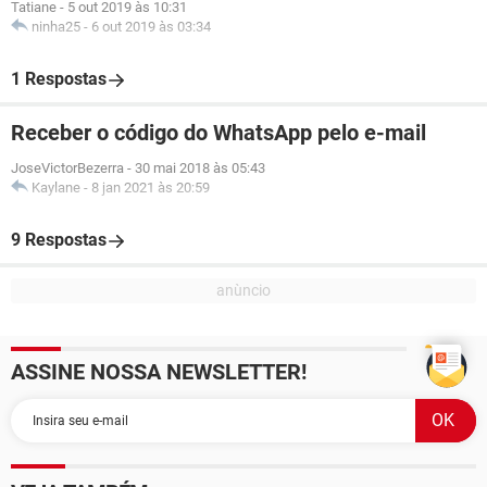
Tatiane
-
5 out 2019 às 10:31
ninha25
-
6 out 2019 às 03:34
1 Respostas
Receber o código do WhatsApp pelo e-mail
JoseVictorBezerra
-
30 mai 2018 às 05:43
Kaylane
-
8 jan 2021 às 20:59
9 Respostas
ASSINE NOSSA NEWSLETTER!