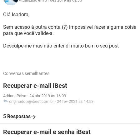
Atualizado em 31 dez 2019 às 02:36
Olá Isadora,
Sem acesso á outra conta (?) impossível fazer alguma coisa
para que você valide-a.
Desculpe-me mas não entendi muito bem o seu post
Conversas semelhantes
Recuperar e-mail iBest
AdrianaPaiva
-
24 abr 2019 às 16:09
originado.x@ibest.com.br
-
24 fev 2021 às 14:53
5 Respostas
Recuperar e-mail e senha iBest