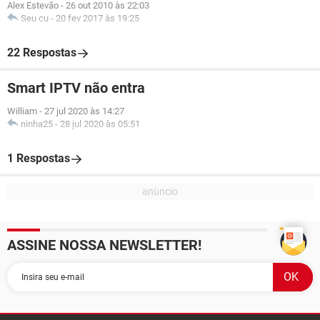
Alex Estevão
-
26 out 2010 às 22:03
Seu cu
-
20 fev 2017 às 19:25
22 Respostas
Smart IPTV não entra
William
-
27 jul 2020 às 14:27
ninha25
-
28 jul 2020 às 05:51
1 Respostas
ASSINE NOSSA NEWSLETTER!