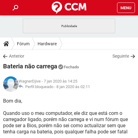
MENU
INÍCIO
JOGOS
WHATSAPP
DICAS
Fórum
Hardware
CELULAR
FACEBOOK
JOGOS
WHATSAPP
DOWNLOADS
Anterior
Seguinte
OUTLOOK
EXCEL
CELULAR
FACEBOOK
Bateria não carrega
INSTAGRAM
JOGOS
GMAIL
WHATSAPP
Fechado
FÓRUM
OUTLOOK
EXCEL
GUIA DE COMPRAS
CELULAR
FACEBOOK
WagnerDjive
- 7 jan 2020 às 14:25
INSTAGRAM
JOGOS
GMAIL
WHATSAPP
GLOSSÁRIO
Perfil bloqueado -
8 jan 2020 às 02:11
OUTLOOK
EXCEL
GUIA DE COMPRAS
CELULAR
FACEBOOK
INSTAGRAM
JOGOS
GMAIL
WHATSAPP
Bom dia,
OUTLOOK
EXCEL
GUIA DE COMPRAS
CELULAR
FACEBOOK
Quando uso o meu computador, ele diz que está com o
INSTAGRAM
GMAIL
carregador ligado, porém não carrega e vi num fórum que
OUTLOOK
EXCEL
GUIA DE COMPRAS
pode ser a Bios, porém não sei como actualizar sem que
INSTAGRAM
GMAIL
tenha carga na bateria, pois qualquer falha pode ser fatal