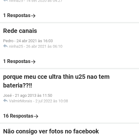
ninha25
-
14 set 2020 às 04:27
1 Respostas
Rede canais
Pedro
-
24 abr 2021 às 16:03
ninha25
-
26 abr 2021 às 06:10
1 Respostas
porque meu cce ultra thin u25 nao tem
bateria??!!
José
-
21 ago 2013 às 11:50
ValmirMorais
-
2 jul 2022 às 10:08
16 Respostas
Não consigo ver fotos no facebook