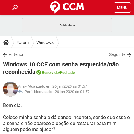
MENU
INÍCIO
JOGOS
WHATSAPP
DICAS
Fórum
Windows
CELULAR
FACEBOOK
JOGOS
WHATSAPP
DOWNLOADS
Anterior
Seguinte
OUTLOOK
EXCEL
CELULAR
FACEBOOK
Windows 10 CCE com senha esquecida/não
INSTAGRAM
JOGOS
GMAIL
WHATSAPP
FÓRUM
OUTLOOK
EXCEL
reconhecida
Resolvido
/Fechado
GUIA DE COMPRAS
CELULAR
FACEBOOK
INSTAGRAM
JOGOS
GMAIL
WHATSAPP
GLOSSÁRIO
OUTLOOK
EXCEL
Ana
- Atualizado em 26 jan 2020 às 01:57
GUIA DE COMPRAS
CELULAR
FACEBOOK
Perfil bloqueado -
26 jan 2020 às 01:57
INSTAGRAM
JOGOS
GMAIL
WHATSAPP
OUTLOOK
EXCEL
Bom dia,
GUIA DE COMPRAS
CELULAR
FACEBOOK
INSTAGRAM
GMAIL
OUTLOOK
EXCEL
Coloco minha senha e dá dando incorreta, sendo que essa e
GUIA DE COMPRAS
a senha e não aparece a opção de restaurar para mim
INSTAGRAM
GMAIL
alguem pode me ajudar?