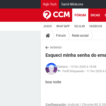
High-Tech
Santé-Médecine
FÓRUM
DICAS
JOGOS
WHATSAPP
CELULAR
FACEBOOK
Fórum
Rede social
Anterior
Esqueci minha senha do ema
Fabiano
- 10 fev 2020 à 18:48
Perfil bloqueado -
11 fev 2020 à 
boa noite
Configuração:
Android / Chrome 80.0.39