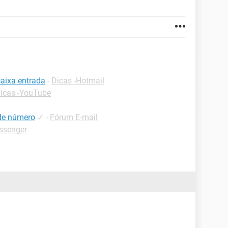
caixa entrada
-
Dicas -Hotmail
icas -YouTube
 de número
✓
-
Fórum E-mail
ssenger