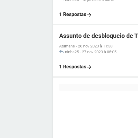
1 Respostas
Assunto de desbloqueio de 
Atumane
-
26 nov 2020 à 11:38
ninha25
-
27 nov 2020 à 05:05
1 Respostas