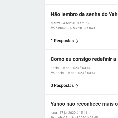
Não lembro da senha do Ya
Mariza
-
4 fev 2019 à 21:53
ninha25
-
5 fev 2019 à 04:45
1 Respostas
Como eu consigo redefinir a
Zezin
-
26 set 2023 à 03:44
Zezin
-
26 set 2023 à 03:44
0 Respostas
Yahoo não reconhece mais o
luna
-
17 jul 2020 à 15:41
ninha25
-
18 jul 2020 à 06:45