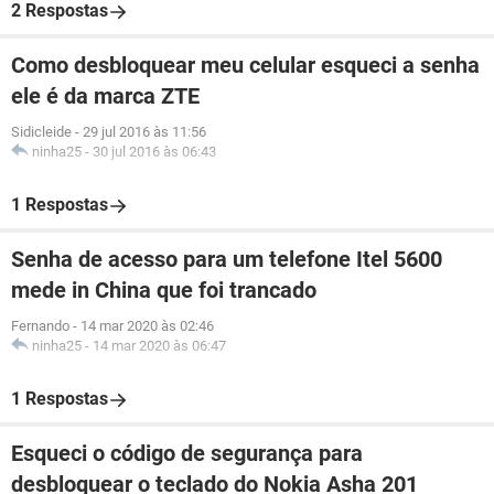
2 Respostas
Como desbloquear meu celular esqueci a senha
ele é da marca ZTE
Sidicleide
-
29 jul 2016 às 11:56
ninha25
-
30 jul 2016 às 06:43
1 Respostas
Senha de acesso para um telefone Itel 5600
mede in China que foi trancado
Fernando
-
14 mar 2020 às 02:46
ninha25
-
14 mar 2020 às 06:47
1 Respostas
Esqueci o código de segurança para
desbloquear o teclado do Nokia Asha 201