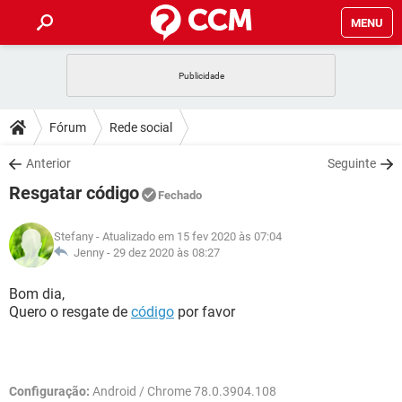
MENU
INÍCIO
JOGOS
WHATSAPP
DICAS
Fórum
Rede social
CELULAR
FACEBOOK
JOGOS
WHATSAPP
DOWNLOADS
Anterior
Seguinte
OUTLOOK
EXCEL
CELULAR
FACEBOOK
Resgatar código
INSTAGRAM
JOGOS
GMAIL
WHATSAPP
Fechado
FÓRUM
OUTLOOK
EXCEL
GUIA DE COMPRAS
CELULAR
FACEBOOK
Stefany
- Atualizado em 15 fev 2020 às 07:04
INSTAGRAM
JOGOS
GMAIL
WHATSAPP
GLOSSÁRIO
Jenny -
29 dez 2020 às 08:27
OUTLOOK
EXCEL
GUIA DE COMPRAS
CELULAR
FACEBOOK
INSTAGRAM
JOGOS
GMAIL
WHATSAPP
Bom dia,
OUTLOOK
EXCEL
Quero o resgate de
código
por favor
GUIA DE COMPRAS
CELULAR
FACEBOOK
INSTAGRAM
GMAIL
OUTLOOK
EXCEL
GUIA DE COMPRAS
INSTAGRAM
GMAIL
Configuração:
Android / Chrome 78.0.3904.108