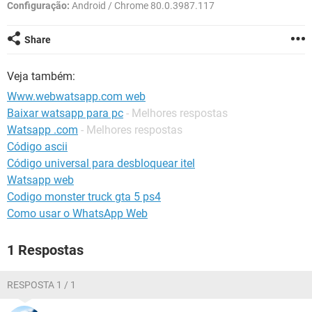
GUIA DE COMPRAS
Configuração:
Android / Chrome 80.0.3987.117
Share
Veja também:
Www.webwatsapp.com web
Baixar watsapp para pc
- Melhores respostas
Watsapp .com
- Melhores respostas
Código ascii
Código universal para desbloquear itel
Watsapp web
Codigo monster truck gta 5 ps4
Como usar o WhatsApp Web
1 Respostas
RESPOSTA 1 / 1