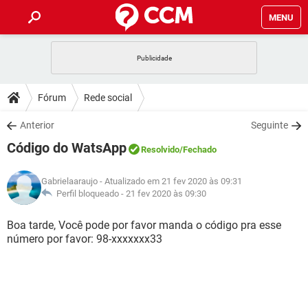
MENU
INÍCIO
JOGOS
WHATSAPP
DICAS
Fórum
Rede social
CELULAR
FACEBOOK
JOGOS
WHATSAPP
DOWNLOADS
Anterior
Seguinte
OUTLOOK
EXCEL
CELULAR
FACEBOOK
Código do WatsApp
INSTAGRAM
JOGOS
GMAIL
WHATSAPP
Resolvido
/Fechado
FÓRUM
OUTLOOK
EXCEL
GUIA DE COMPRAS
CELULAR
FACEBOOK
Gabrielaaraujo
- Atualizado em 21 fev 2020 às 09:31
INSTAGRAM
JOGOS
GMAIL
WHATSAPP
GLOSSÁRIO
Perfil bloqueado -
21 fev 2020 às 09:30
OUTLOOK
EXCEL
GUIA DE COMPRAS
CELULAR
FACEBOOK
INSTAGRAM
JOGOS
GMAIL
WHATSAPP
Boa tarde, Você pode por favor manda o código pra esse
OUTLOOK
EXCEL
número por favor: 98-xxxxxxx33
GUIA DE COMPRAS
CELULAR
FACEBOOK
INSTAGRAM
GMAIL
OUTLOOK
EXCEL
GUIA DE COMPRAS
INSTAGRAM
GMAIL